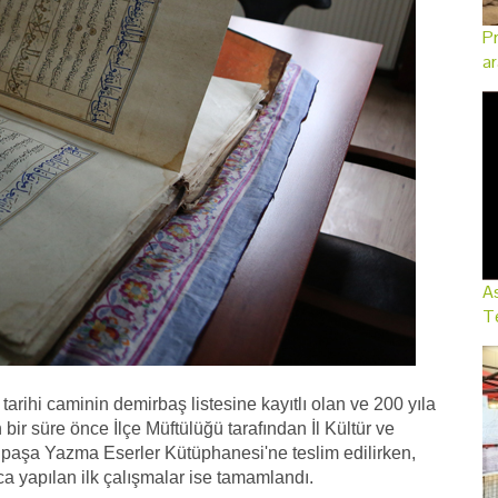
Pr
ar
As
Te
i
tarihi
caminin demirbaş listesine kayıtlı olan ve 200 yıla
bir süre önce İlçe Müftülüğü tarafından İl Kültür ve
npaşa Yazma Eserler Kütüphanesi'ne teslim edilirken,
rca yapılan ilk çalışmalar ise tamamlandı.