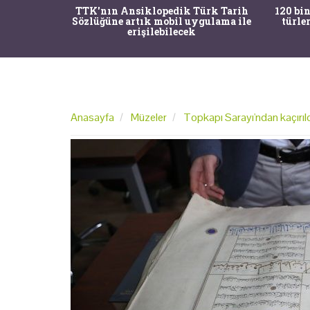
ürk Tarih
120 bin yıllık fosiller hâlâ yaşayan
Bir
gulama ile
türlere ait çıktı ve nesli kurumuş
şaşkın
bir tür keşfedildi
Anasayfa
Müzeler
Topkapı Sarayı'ndan kaçırıldı