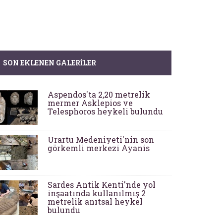
SON EKLENEN GALERILER
Aspendos'ta 2,20 metrelik
mermer Asklepios ve
Telesphoros heykeli bulundu
Urartu Medeniyeti'nin son
görkemli merkezi Ayanis
Sardes Antik Kenti'nde yol
inşaatında kullanılmış 2
metrelik anıtsal heykel
bulundu