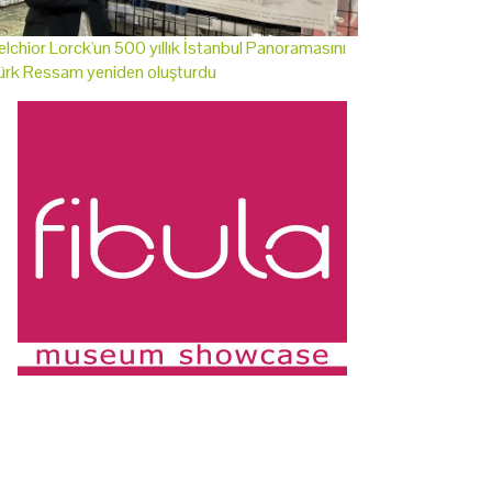
lchior Lorck'un 500 yıllık İstanbul Panoramasını
ürk Ressam yeniden oluşturdu