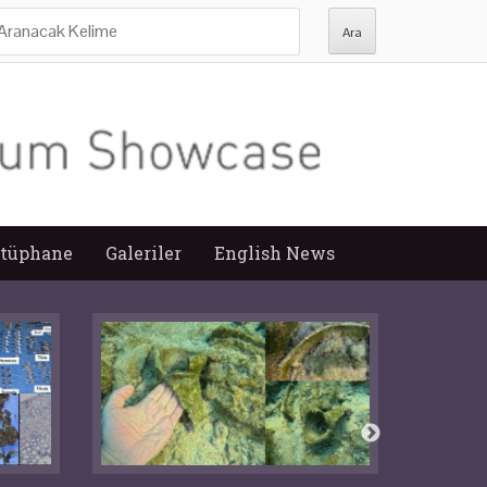
ra:
tüphane
Galeriler
English News