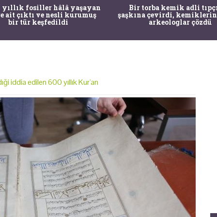
 torba kemik adli tıpçıları
Mandalya Körfezi’nde deniz
a çevirdi, kemiklerin sırrını
çocuğun dikkati arkeolojik
arkeologlar çözdü
yol açtı
ği iddia edilen 600 yıllık Kur'an