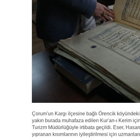
Çorum'un Kargı ilçesine bağlı Örencik köyündek
yakın burada muhafaza edilen Kur'an-ı Kerim için 
Turizm Müdürlüğüyle irtibata geçildi. Eser, Hasa
yıpranan kısımlarının iyileştirilmesi için uzmanla