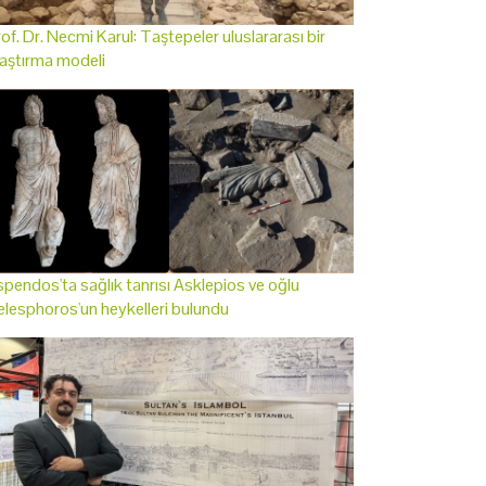
of. Dr. Necmi Karul: Taştepeler uluslararası bir
aştırma modeli
pendos'ta sağlık tanrısı Asklepios ve oğlu
lesphoros'un heykelleri bulundu