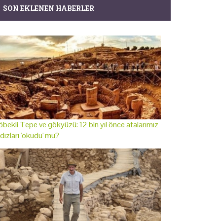
SON EKLENEN HABERLER
bekli Tepe ve gökyüzü: 12 bin yıl önce atalarımız
ldızları 'okudu' mu?