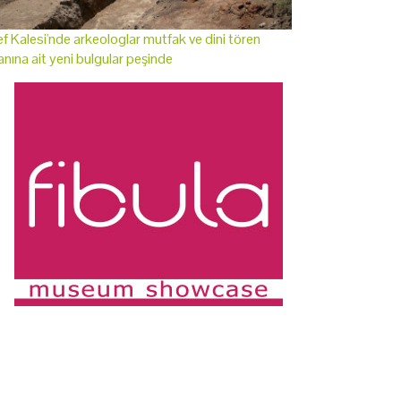
f Kalesi'nde arkeologlar mutfak ve dini tören
anına ait yeni bulgular peşinde