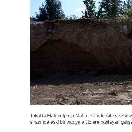
Tokat'ta Mahmutpaşa Mahallesi'nde Aile ve Sosyal
sırasında eski bir yapıya ait izlere rastlayan çalış