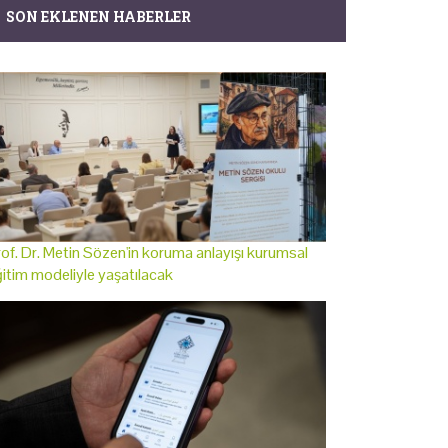
SON EKLENEN HABERLER
of. Dr. Metin Sözen'in koruma anlayışı kurumsal
itim modeliyle yaşatılacak