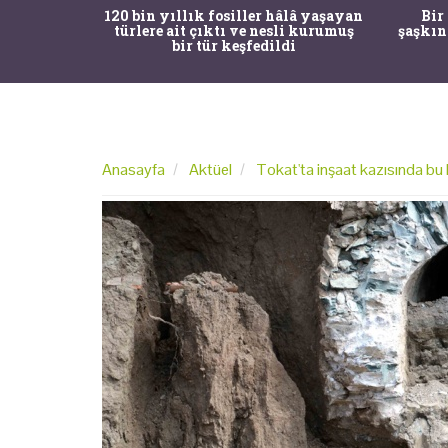
ürk Tarih
120 bin yıllık fosiller hâlâ yaşayan
Bir
gulama ile
türlere ait çıktı ve nesli kurumuş
şaşkın
bir tür keşfedildi
Anasayfa
Aktüel
Tokat'ta inşaat kazısında bu