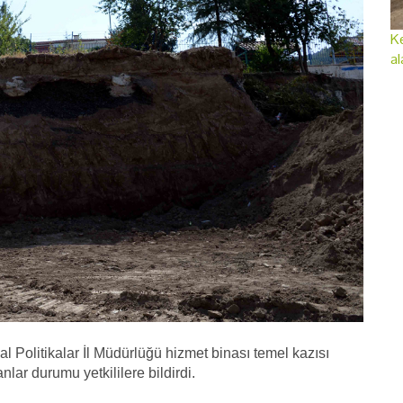
Ke
al
 Politikalar İl Müdürlüğü hizmet binası temel kazısı
anlar durumu yetkililere bildirdi.