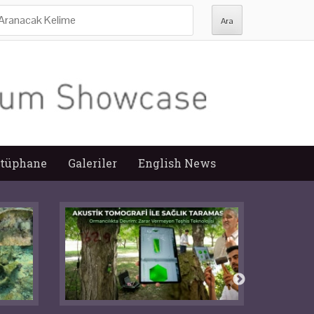
ra:
tüphane
Galeriler
English News