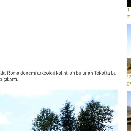
TT
mo
nda Roma dönemi arkeoloji kalıntıları bulunan Tokat'ta bu
12
a çıkarttı.
ge