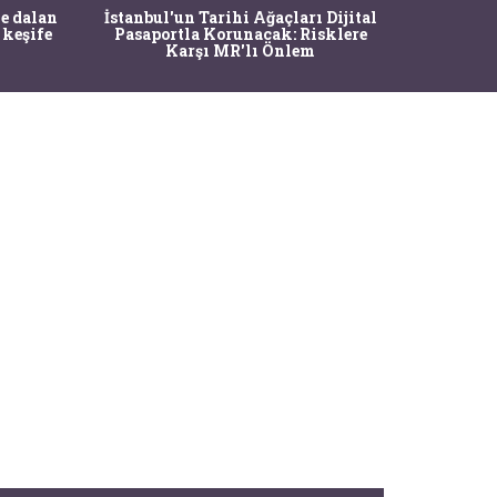
Ma
e dalan
İstanbul'un Tarihi Ağaçları Dijital
Operasy
 keşife
Pasaportla Korunacak: Risklere
M
Karşı MR'lı Önlem