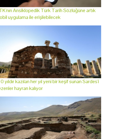
K'nın Ansiklopedik Türk Tarih Sözlüğüne artık
bil uygulama ile erişilebilecek
0 yıldır kazılan her yıl yeni bir keşif sunan Sardes'i
zenler hayran kalıyor