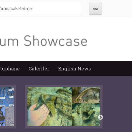
ra:
tüphane
Galeriler
English News