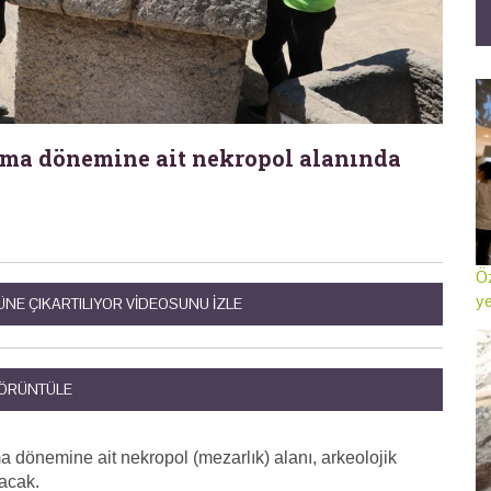
oma dönemine ait nekropol alanında
Öz
ye
ÜNE ÇIKARTILIYOR VIDEOSUNU IZLE
GÖRÜNTÜLE
a dönemine ait nekropol (mezarlık) alanı, arkeolojik
lacak.