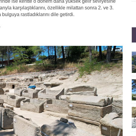
rinde ise kentte o dönem daha yüksek gelir seviyesine
yla karşılaştıklarını, özellikle milattan sonra 2. ve 3.
 bulguya rastladıklarını dile getirdi.
"