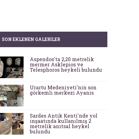
SON EKLENEN GALERILER
Aspendos'ta 2,20 metrelik
mermer Asklepios ve
Telesphoros heykeli bulundu
Urartu Medeniyeti'nin son
görkemli merkezi Ayanis
Sardes Antik Kenti'nde yol
inşaatında kullanılmış 2
metrelik anıtsal heykel
bulundu