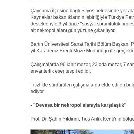
Çaycuma ilçesine bağlı Filyos beldesinde yer alan 
Kaynaklar bakanlıklarının işbirliğiyle Türkiye Pe
destekleriyle 3 yıl önce "sosyal sorumluluk proj
ait nekropol alanı gün yüzüne çıkarılıyor.
Bartın Üniversitesi Sanat Tarihi Bölüm Başkanı Pro
yıl Karadeniz Ereğli Müze Müdürlüğü ile gerçekleşti
Çalışmalarda 96 lahit mezar, 23 oda mezar, 7 sa
envanterlik eser tespit edildi.
Titizlikle sürdürülen çalışmalarda elde edilen bul
ediyor.
- "Devasa bir nekropol alanıyla karşılaştık"
Prof. Dr. Şahin Yıldırım, Tios Antik Kenti'nin böl