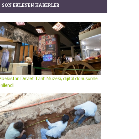
SON EKLENEN HABERLER
bekistan Devlet Tarih Müzesi, dijital dönüşümle
nilendi