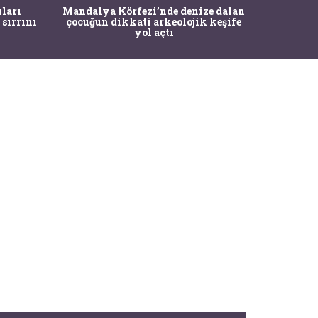
İstanbul
ıları
Mandalya Körfezi’nde denize dalan
Pasapo
 sırrını
çocuğun dikkati arkeolojik keşife
yol açtı