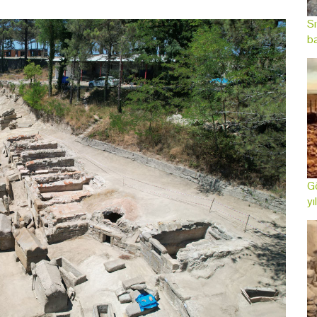
Sı
ba
Gö
yı