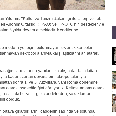
n Yıldırım, "Kültür ve Turizm Bakanlığı ile Enerji ve Tabii
lleri Anonim Ortaklığı (TPAO) ve TP-OTC'nin destekleriyle
alar, 3 yıldır devam etmektedir. Kendilerine
i.
nde modern yerleşim bulunmayan tek antik kent olan
tlanmayan nekropol alanıyla karşılaştıklarını anlatarak,
racağımız bu alanda yapılan ilk çalışmalarda milattan
üzyıla kadar uzanan devasa bir nekropol alanıyla
milattan sonra 1. ve 3. yüzyıllara, yani Roma dönemine
alanı olarak inşa edildiğini görüyoruz. Kelime anlamı olarak
ın da tıpkı bir şehir gibi caddelerden, sokaklardan,
ini gördük."
 ortaya çıkardıklarını, caddenin sağında ve solunda