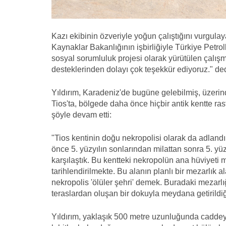
Kazı ekibinin özveriyle yoğun çalıştığını vurgulaya
Kaynaklar Bakanlığının işbirliğiyle Türkiye Petro
sosyal sorumluluk projesi olarak yürütülen çalışm
desteklerinden dolayı çok teşekkür ediyoruz." ded
Yıldırım, Karadeniz'de bugüne gelebilmiş, üzeri
Tios'ta, bölgede daha önce hiçbir antik kentte ras
şöyle devam etti:
"Tios kentinin doğu nekropolisi olarak da adlandı
önce 5. yüzyılın sonlarından milattan sonra 5. y
karşılaştık. Bu kentteki nekropolün ana hüviyeti 
tarihlendirilmekte. Bu alanın planlı bir mezarlık 
nekropolis 'ölüler şehri' demek. Buradaki mezarlığ
teraslardan oluşan bir dokuyla meydana getirildiğ
Yıldırım, yaklaşık 500 metre uzunluğunda caddeyi