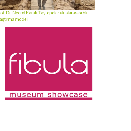
of. Dr. Necmi Karul: Taştepeler uluslararası bir
aştırma modeli