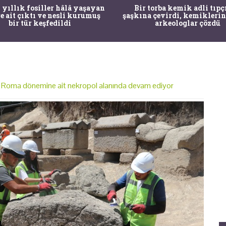
 yıllık fosiller hâlâ yaşayan
Bir torba kemik adli tıpç
re ait çıktı ve nesli kurumuş
şaşkına çevirdi, kemiklerin
bir tür keşfedildi
arkeologlar çözdü
ar Roma dönemine ait nekropol alanında devam ediyor