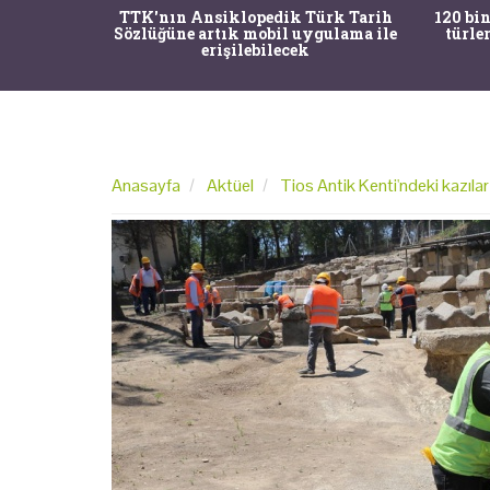
nrısı
TTK'nın Ansiklopedik Türk Tarih
120 bin
horos'un
Sözlüğüne artık mobil uygulama ile
türle
du
erişilebilecek
Anasayfa
Aktüel
Tios Antik Kenti'ndeki kazıl