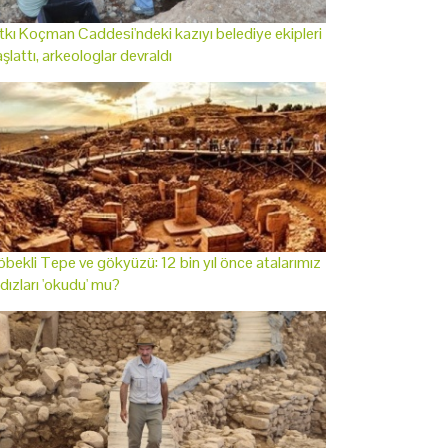
tkı Koçman Caddesi'ndeki kazıyı belediye ekipleri
şlattı, arkeologlar devraldı
bekli Tepe ve gökyüzü: 12 bin yıl önce atalarımız
ldızları 'okudu' mu?