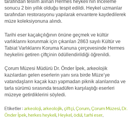
tarafından teslim alınan Hermes heykeli'nin İnceleme
sonucu 2 bin yıllık olduğu tespit edildi. Heykel uzmanlar
tarafından restorasyonu yapılarak envantere kaydedilerek
müze koleksiyonuna alındı.
Tarihi eser kaçakçılığının önüne geçmek ve kültür
varlıklarını korunmak için çıkarılan 2863 sayılı Kültür ve
Tabiat Varlıklarını Koruma Kanuna çerçevesinde Hermes
heykelini getiren çiftçinin ödüllendirildiği öğrenildi.
Çorum Müzesi Müdürü Dr. Önder İpek, arkeolojik
kazılardan gelen eserlerin yanı sıra birde Müze’ye
vatandaşların kaçak kazı yapmadan piknik alanlarında ve
tarla sürümü sırasında tesadüfen karşılaştığı eserleri
müzeye getirdiklerini söyledi.
Etiketler :
arkeoloji
,
arkeolojik
,
çiftçi
,
Çorum
,
Çorum Müzesi
,
Dr.
Önder İpek
,
herkes heykeli
,
Heykel
,
ödül
,
tarhi eser
,