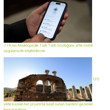
TTK'nın Ansiklopedik Türk Tarih Sözlüğüne artık mobil
uygulama ile erişilebilecek
120
yıldır kazılan her yıl yeni bir keşif sunan Sardes'i gezenler
hayran kalıyor