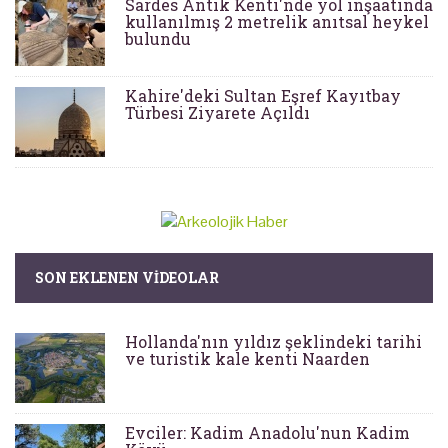
Sardes Antik Kenti'nde yol inşaatında
kullanılmış 2 metrelik anıtsal heykel
bulundu
Kahire'deki Sultan Eşref Kayıtbay
Türbesi Ziyarete Açıldı
SON EKLENEN VIDEOLAR
Hollanda'nın yıldız şeklindeki tarihi
ve turistik kale kenti Naarden
Evciler: Kadim Anadolu'nun Kadim