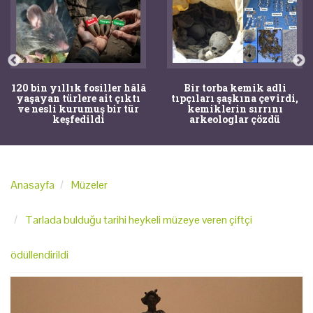
120 bin yıllık fosiller hâlâ
Bir torba kemik adli
yaşayan türlere ait çıktı
tıpçıları şaşkına çevirdi,
ve nesli kurumuş bir tür
kemiklerin sırrını
keşfedildi
arkeologlar çözdü
Anasayfa
Müzeler
Tarlada bulduğu tarihi heykeli müzeye veren çiftçi
ödüllendirildi