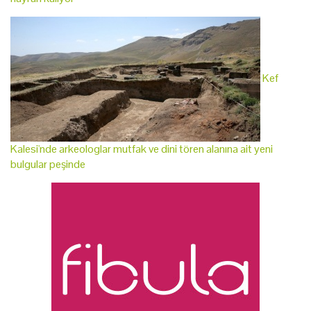
Kef
Kalesi'nde arkeologlar mutfak ve dini tören alanına ait yeni
bulgular peşinde