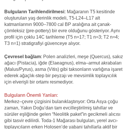
Bulguların Tarihlendirilmesi:
Mağaranın T5 kesitinde
oluşturulan yaş derinlik modeli, T5-L24–L17 alt
katmanlarının 9000–7800 cal BP aralığına ait çanak-
çömleksiz (pre-pottery) bir evre olduğunu gösteriyor. Aynı
profil için çoklu 14C tarihleme (T5 n=17; T1 n=3; T2 n=4;
T3 n=1) stratigrafiyi güvenceye alıyor.
Çevresel bağlam
: Polen analizleri, meşe (Quercus), sakız
ağacı (Pistacia), iğde (Elaeagnus), elma–armut akrabaları
(Malus/Pyrus), asma (Vitis) gibi taksonların varlığına işaret
ederek ağaçlık-step bir peyzajı ve mevsimlik toplayıcılık
için elverişli bir ortamı resmediyor.
Bulguların Önemli Yanları:
Merkez–çevre çizgisini bulanıklaştırıyor: Orta Asya çoğu
zaman, Yakın Doğu’dan tam evcilleştirilmiş tahıllar ve
sürüler eşliğinde gelen “Neolitik paket”in gecikmeli alıcısı
gibi tasvir edilirdi. Toda-1 Mağarası bulguları, yerel avcı-
toplayıcıların erken Holosen’de yabani tahıllarla aktif bir