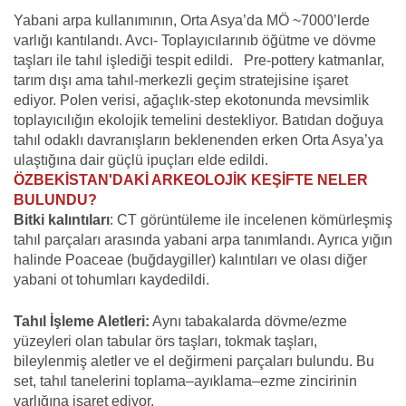
Yabani arpa kullanımının, Orta Asya’da MÖ ~7000’lerde
varlığı kantılandı. Avcı- Toplayıcılarınıb öğütme ve dövme
taşları ile tahıl işlediği tespit edildi. Pre-pottery katmanlar,
tarım dışı ama tahıl-merkezli geçim stratejisine işaret
ediyor. Polen verisi, ağaçlık-step ekotonunda mevsimlik
toplayıcılığın ekolojik temelini destekliyor. Batıdan doğuya
tahıl odaklı davranışların beklenenden erken Orta Asya’ya
ulaştığına dair güçlü ipuçları elde edildi.
ÖZBEKİSTAN'DAKİ ARKEOLOJİK KEŞİFTE NELER
BULUNDU?
Bitki kalıntıları
: CT görüntüleme ile incelenen kömürleşmiş
tahıl parçaları arasında yabani arpa tanımlandı. Ayrıca yığın
halinde Poaceae (buğdaygiller) kalıntıları ve olası diğer
yabani ot tohumları kaydedildi.
Tahıl İşleme Aletleri:
Aynı tabakalarda dövme/ezme
yüzeyleri olan tabular örs taşları, tokmak taşları,
bileylenmiş aletler ve el değirmeni parçaları bulundu. Bu
set, tahıl tanelerini toplama–ayıklama–ezme zincirinin
varlığına işaret ediyor.