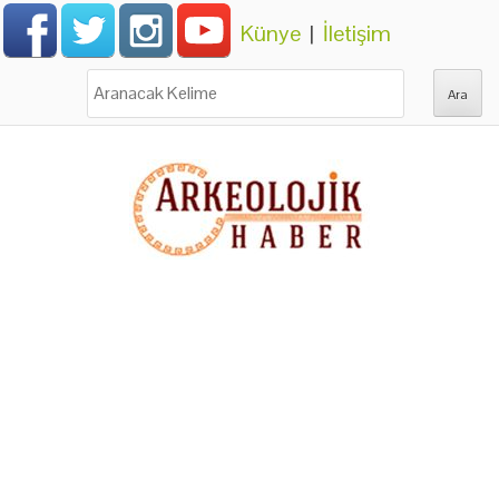
Künye
|
İletişim
Ara: