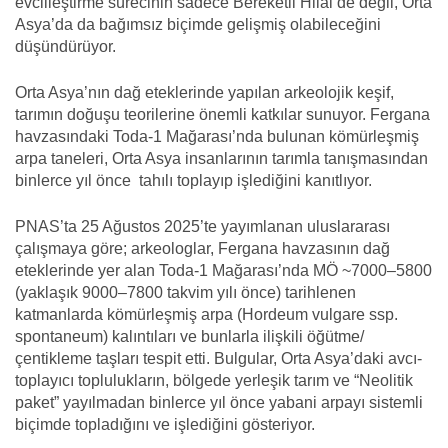
evcilleştirme sürecinin sadece Bereketli Hilal’de değil, Orta
Asya’da da bağımsız biçimde gelişmiş olabileceğini
düşündürüyor.
Orta Asya’nın dağ eteklerinde yapılan arkeolojik keşif,
tarımın doğuşu teorilerine önemli katkılar sunuyor. Fergana
havzasındaki Toda-1 Mağarası’nda bulunan kömürleşmiş
arpa taneleri, Orta Asya insanlarının tarımla tanışmasından
binlerce yıl önce tahılı toplayıp işlediğini kanıtlıyor.
PNAS’ta 25 Ağustos 2025’te yayımlanan uluslararası
çalışmaya göre; arkeologlar, Fergana havzasının dağ
eteklerinde yer alan Toda-1 Mağarası’nda MÖ ~7000–5800
(yaklaşık 9000–7800 takvim yılı önce) tarihlenen
katmanlarda kömürleşmiş arpa (Hordeum vulgare ssp.
spontaneum) kalıntıları ve bunlarla ilişkili öğütme/
çentikleme taşları tespit etti. Bulgular, Orta Asya’daki avcı-
toplayıcı toplulukların, bölgede yerleşik tarım ve “Neolitik
paket” yayılmadan binlerce yıl önce yabani arpayı sistemli
biçimde topladığını ve işlediğini gösteriyor.