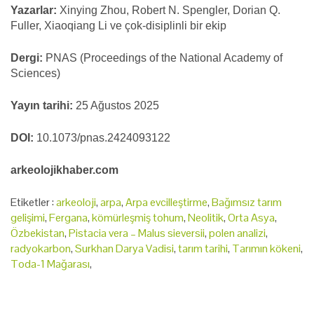
Yazarlar:
Xinying Zhou, Robert N. Spengler, Dorian Q.
Fuller, Xiaoqiang Li ve çok-disiplinli bir ekip
Dergi:
PNAS (Proceedings of the National Academy of
Sciences)
Yayın tarihi:
25 Ağustos 2025
DOI:
10.1073/pnas.2424093122
arkeolojikhaber.com
Etiketler :
arkeoloji
,
arpa
,
Arpa evcilleştirme
,
Bağımsız tarım
gelişimi
,
Fergana
,
kömürleşmiş tohum
,
Neolitik
,
Orta Asya
,
Özbekistan
,
Pistacia vera – Malus sieversii
,
polen analizi
,
radyokarbon
,
Surkhan Darya Vadisi
,
tarım tarihi
,
Tarımın kökeni
,
Toda-1 Mağarası
,