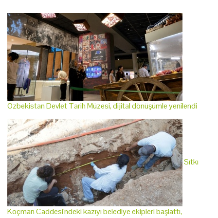
Özbekistan Devlet Tarih Müzesi, dijital dönüşümle yenilendi
Sıtkı
Koçman Caddesi'ndeki kazıyı belediye ekipleri başlattı,