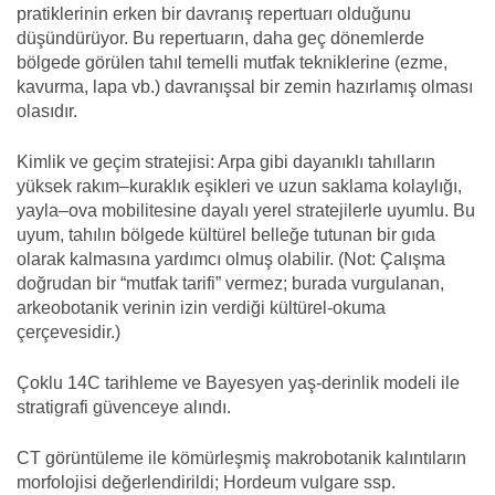
pratiklerinin erken bir davranış repertuarı olduğunu
düşündürüyor. Bu repertuarın, daha geç dönemlerde
bölgede görülen tahıl temelli mutfak tekniklerine (ezme,
kavurma, lapa vb.) davranışsal bir zemin hazırlamış olması
olasıdır.
Kimlik ve geçim stratejisi: Arpa gibi dayanıklı tahılların
yüksek rakım–kuraklık eşikleri ve uzun saklama kolaylığı,
yayla–ova mobilitesine dayalı yerel stratejilerle uyumlu. Bu
uyum, tahılın bölgede kültürel belleğe tutunan bir gıda
olarak kalmasına yardımcı olmuş olabilir. (Not: Çalışma
doğrudan bir “mutfak tarifi” vermez; burada vurgulanan,
arkeobotanik verinin izin verdiği kültürel-okuma
çerçevesidir.)
Çoklu 14C tarihleme ve Bayesyen yaş-derinlik modeli ile
stratigrafi güvenceye alındı.
CT görüntüleme ile kömürleşmiş makrobotanik kalıntıların
morfolojisi değerlendirildi; Hordeum vulgare ssp.