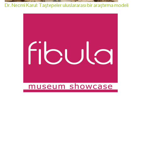
Dr. Necmi Karul: Taştepeler uluslararası bir araştırma modeli