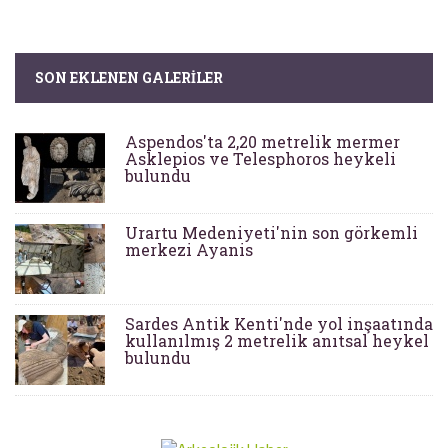
SON EKLENEN GALERILER
Aspendos'ta 2,20 metrelik mermer
Asklepios ve Telesphoros heykeli
bulundu
Urartu Medeniyeti'nin son görkemli
merkezi Ayanis
Sardes Antik Kenti'nde yol inşaatında
kullanılmış 2 metrelik anıtsal heykel
bulundu