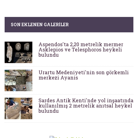
SON EKLENEN GALERILER
Aspendos'ta 2,20 metrelik mermer
Asklepios ve Telesphoros heykeli
bulundu
Urartu Medeniyeti'nin son görkemli
merkezi Ayanis
Sardes Antik Kenti'nde yol inşaatında
kullanılmış 2 metrelik anıtsal heykel
bulundu