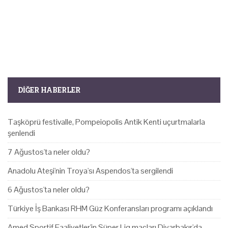
DIĞER HABERLER
Taşköprü festivalle, Pompeiopolis Antik Kenti uçurtmalarla
şenlendi
7 Ağustos'ta neler oldu?
Anadolu Ateşi'nin Troya'sı Aspendos'ta sergilendi
6 Ağustos'ta neler oldu?
Türkiye İş Bankası RHM Güz Konferansları programı açıklandı
Amed Sportif Faaliyetler'in Süper Lig maçları Diyarbakır'da