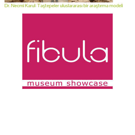
Dr. Necmi Karul: Taştepeler uluslararası bir araştırma modeli