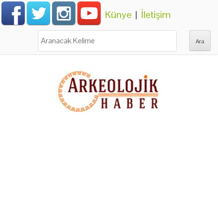
Künye
|
İletişim
Ara: