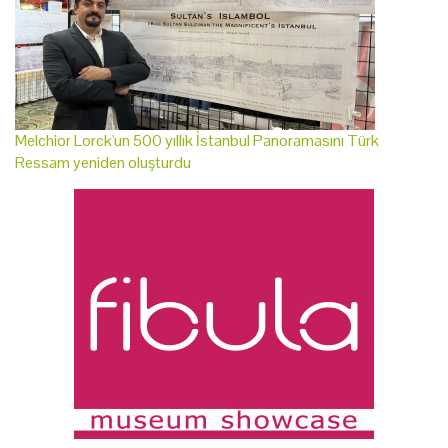
Melchior Lorck'un 500 yıllık İstanbul Panoramasını Türk
Ressam yeniden oluşturdu