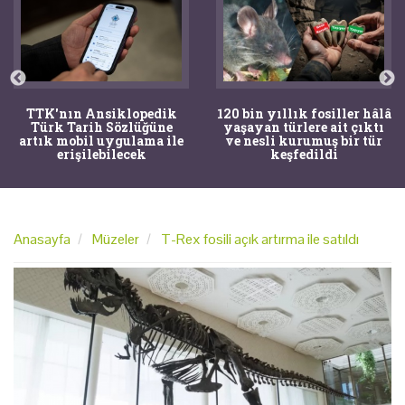
TTK'nın Ansiklopedik
120 bin yıllık fosiller hâlâ
Türk Tarih Sözlüğüne
yaşayan türlere ait çıktı
artık mobil uygulama ile
ve nesli kurumuş bir tür
erişilebilecek
keşfedildi
Anasayfa
Müzeler
T-Rex fosili açık artırma ile satıldı