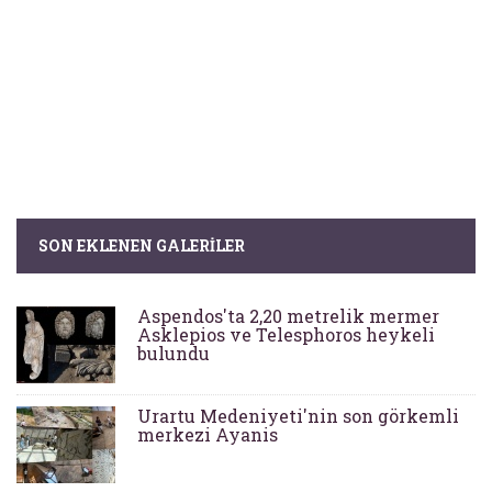
SON EKLENEN GALERILER
Aspendos'ta 2,20 metrelik mermer
Asklepios ve Telesphoros heykeli
bulundu
Urartu Medeniyeti'nin son görkemli
merkezi Ayanis