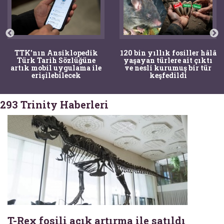
TTK'nın Ansiklopedik
120 bin yıllık fosiller hâlâ
Türk Tarih Sözlüğüne
yaşayan türlere ait çıktı
artık mobil uygulama ile
ve nesli kurumuş bir tür
erişilebilecek
keşfedildi
293 Trinity Haberleri
T-Rex fosili açık artırma ile satıldı