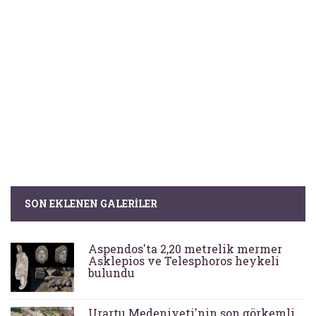
SON EKLENEN GALERILER
Aspendos'ta 2,20 metrelik mermer
Asklepios ve Telesphoros heykeli
bulundu
Urartu Medeniyeti'nin son görkemli