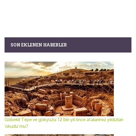
SON EKLENEN HABERLER
Göbekli Tepe ve gökyüzü: 12 bin yıl önce atalarımız yıldızları
'okudu' mu?