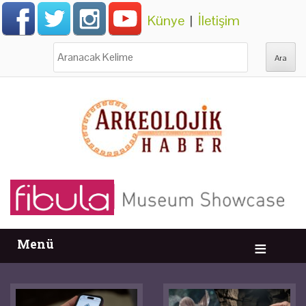
Künye
|
İletişim
Ara:
Menü