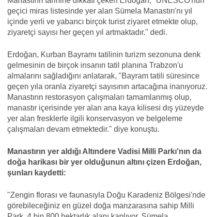
Manastırın tarihine dikkati çeken Erdoğan, "UNESCO'nun
geçici miras listesinde yer alan Sümela Manastırı'nı yıl
içinde yerli ve yabancı birçok turist ziyaret etmekte olup,
ziyaretçi sayısı her geçen yıl artmaktadır." dedi.
Erdoğan, Kurban Bayramı tatilinin turizm sezonuna denk
gelmesinin de birçok insanın tatil planına Trabzon'u
almalarını sağladığını anlatarak, "Bayram tatili süresince
geçen yıla oranla ziyaretçi sayısının artacağına inanıyoruz.
Manastırın restorasyon çalışmaları tamamlanmış olup,
manastır içerisinde yer alan ana kaya kilisesi dış yüzeyde
yer alan fresklerle ilgili konservasyon ve belgeleme
çalışmaları devam etmektedir." diye konuştu.
Manastırın yer aldığı Altındere Vadisi Milli Parkı'nın da
doğa harikası bir yer olduğunun altını çizen Erdoğan,
şunları kaydetti:
"Zengin florası ve faunasıyla Doğu Karadeniz Bölgesi'nde
görebileceğiniz en güzel doğa manzarasına sahip Milli
Park, 4 bin 800 hektarlık alanı kaplıyor. Sümela