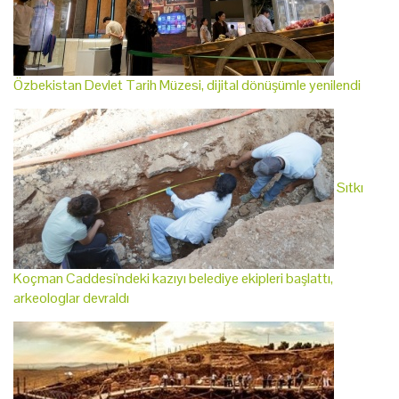
Özbekistan Devlet Tarih Müzesi, dijital dönüşümle yenilendi
Sıtkı
Koçman Caddesi'ndeki kazıyı belediye ekipleri başlattı,
arkeologlar devraldı