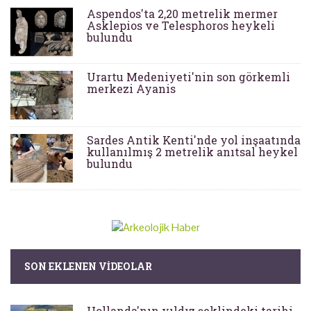
Aspendos'ta 2,20 metrelik mermer
Asklepios ve Telesphoros heykeli
bulundu
Urartu Medeniyeti'nin son görkemli
merkezi Ayanis
Sardes Antik Kenti'nde yol inşaatında
kullanılmış 2 metrelik anıtsal heykel
bulundu
SON EKLENEN VIDEOLAR
Hollanda'nın yıldız şeklindeki tarihi