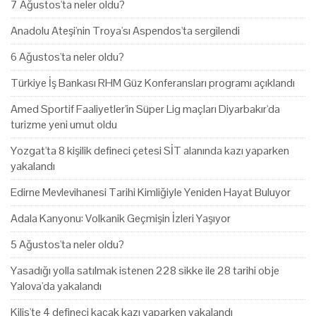
7 Ağustos'ta neler oldu?
Anadolu Ateşi'nin Troya'sı Aspendos'ta sergilendi
6 Ağustos'ta neler oldu?
Türkiye İş Bankası RHM Güz Konferansları programı açıklandı
Amed Sportif Faaliyetler'in Süper Lig maçları Diyarbakır'da
turizme yeni umut oldu
Yozgat'ta 8 kişilik defineci çetesi SİT alanında kazı yaparken
yakalandı
Edirne Mevlevihanesi Tarihi Kimliğiyle Yeniden Hayat Buluyor
Adala Kanyonu: Volkanik Geçmişin İzleri Yaşıyor
5 Ağustos'ta neler oldu?
Yasadığı yolla satılmak istenen 228 sikke ile 28 tarihi obje
Yalova'da yakalandı
Kilis'te 4 defineci kaçak kazı yaparken yakalandı