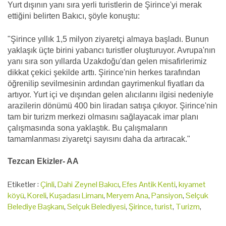
Yurt dışının yanı sıra yerli turistlerin de Şirince'yi merak
ettiğini belirten Bakıcı, şöyle konuştu:
"Şirince yıllık 1,5 milyon ziyaretçi almaya başladı. Bunun
yaklaşık üçte birini yabancı turistler oluşturuyor. Avrupa'nın
yanı sıra son yıllarda Uzakdoğu'dan gelen misafirlerimiz
dikkat çekici şekilde arttı. Şirince'nin herkes tarafından
öğrenilip sevilmesinin ardından gayrimenkul fiyatları da
artıyor. Yurt içi ve dışından gelen alıcılarını ilgisi nedeniyle
arazilerin dönümü 400 bin liradan satışa çıkıyor. Şirince'nin
tam bir turizm merkezi olmasını sağlayacak imar planı
çalışmasında sona yaklaştık. Bu çalışmaların
tamamlanması ziyaretçi sayısını daha da artıracak."
Tezcan Ekizler- AA
Etiketler :
Çinli
,
Dahi Zeynel Bakıcı
,
Efes Antik Kenti
,
kıyamet
köyü
,
Koreli
,
Kuşadası Limanı
,
Meryem Ana
,
Pansiyon
,
Selçuk
Belediye Başkanı
,
Selçuk Belediyesi
,
Şirince
,
turist
,
Turizm
,