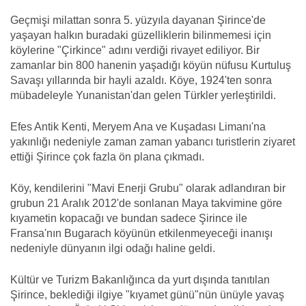
Geçmişi milattan sonra 5. yüzyıla dayanan Şirince'de
yaşayan halkın buradaki güzelliklerin bilinmemesi için
köylerine "Çirkince" adını verdiği rivayet ediliyor. Bir
zamanlar bin 800 hanenin yaşadığı köyün nüfusu Kurtuluş
Savaşı yıllarında bir hayli azaldı. Köye, 1924'ten sonra
mübadeleyle Yunanistan'dan gelen Türkler yerleştirildi.
Efes Antik Kenti, Meryem Ana ve Kuşadası Limanı'na
yakınlığı nedeniyle zaman zaman yabancı turistlerin ziyaret
ettiği Şirince çok fazla ön plana çıkmadı.
Köy, kendilerini "Mavi Enerji Grubu" olarak adlandıran bir
grubun 21 Aralık 2012'de sonlanan Maya takvimine göre
kıyametin kopacağı ve bundan sadece Şirince ile
Fransa'nın Bugarach köyünün etkilenmeyeceği inanışı
nedeniyle dünyanın ilgi odağı haline geldi.
Kültür ve Turizm Bakanlığınca da yurt dışında tanıtılan
Şirince, beklediği ilgiye "kıyamet günü"nün ünüyle yavaş