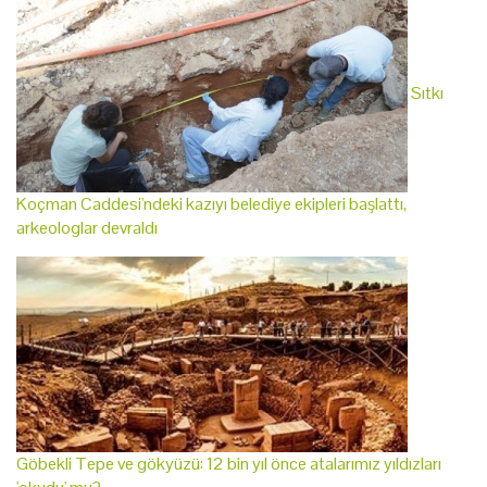
Sıtkı
Koçman Caddesi'ndeki kazıyı belediye ekipleri başlattı,
arkeologlar devraldı
Göbekli Tepe ve gökyüzü: 12 bin yıl önce atalarımız yıldızları