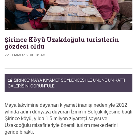
Şirince Köyü Uzakdoğulu turistlerin
gözdesi oldu
22 TEMMUZ 2018 16:46
ŞIRINCE: MAYA KIYAMET SÖYLENCESI ILE ÜNÜNE ÜN KATTI
GALERISINI GÖRÜNTÜLE
Maya takvimine dayanan kıyamet inanışı nedeniyle 2012
yılında adını dünyaya duyuran İzmir'in Selçuk ilçesine bağlı
Şirince köyü, yılda 1,5 milyon ziyaretçi sayısı ve
Uzakdoğulu misafirleriyle önemli turizm merkezlerini
geride bıraktı.