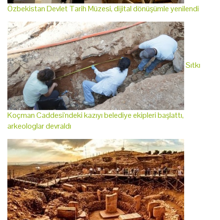
Özbekistan Devlet Tarih Müzesi, dijital dönüşümle yenilendi
Sıtkı
Koçman Caddesi'ndeki kazıyı belediye ekipleri başlattı,
arkeologlar devraldı