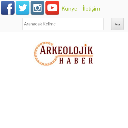
Künye
|
İletişim
Ara: