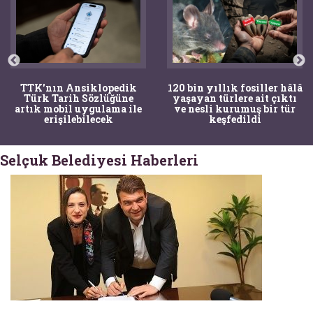
TTK'nın Ansiklopedik
120 bin yıllık fosiller hâlâ
Türk Tarih Sözlüğüne
yaşayan türlere ait çıktı
artık mobil uygulama ile
ve nesli kurumuş bir tür
erişilebilecek
keşfedildi
Selçuk Belediyesi Haberleri