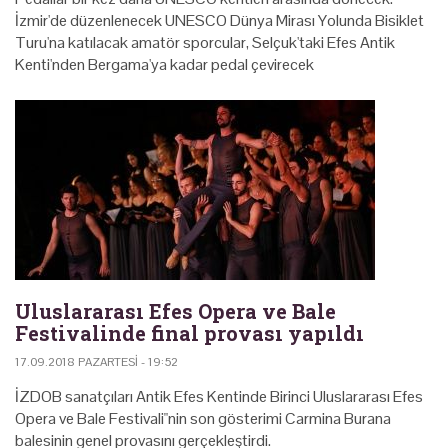
İzmir'de düzenlenecek UNESCO Dünya Mirası Yolunda Bisiklet
Turu'na katılacak amatör sporcular, Selçuk'taki Efes Antik
Kenti'nden Bergama'ya kadar pedal çevirecek
Uluslararası Efes Opera ve Bale
Festivalinde final provası yapıldı
17.09.2018 PAZARTESI - 19:52
İZDOB sanatçıları Antik Efes Kentinde Birinci Uluslararası Efes
Opera ve Bale Festivali"nin son gösterimi Carmina Burana
balesinin genel provasını gerçekleştirdi.