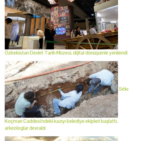
Özbekistan Devlet Tarih Müzesi, dijital dönüşümle yenilendi
Sıtkı
Koçman Caddesi'ndeki kazıyı belediye ekipleri başlattı,
arkeologlar devraldı