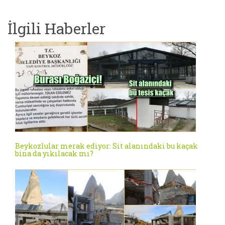
İlgili Haberler
Beykozlular merak ediyor: Sit alanındaki bu kaçak
bina da yıkılacak mı?