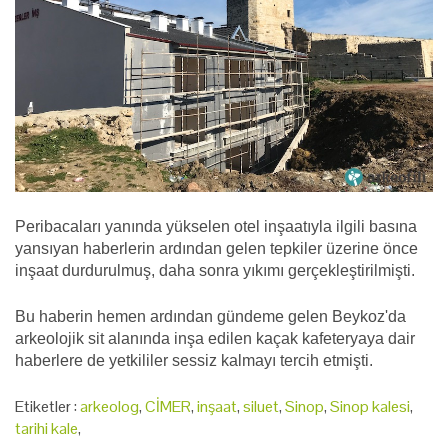
Peribacaları yanında yükselen otel inşaatıyla ilgili basına
yansıyan haberlerin ardından gelen tepkiler üzerine önce
inşaat durdurulmuş, daha sonra yıkımı gerçekleştirilmişti.
Bu haberin hemen ardından gündeme gelen Beykoz'da
arkeolojik sit alanında inşa edilen kaçak kafeteryaya dair
haberlere de yetkililer sessiz kalmayı tercih etmişti.
Etiketler :
arkeolog
,
CİMER
,
inşaat
,
siluet
,
Sinop
,
Sinop kalesi
,
tarihi kale
,