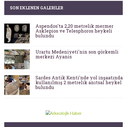
SON EKLENEN GALERILER
Aspendos'ta 2,20 metrelik mermer
Asklepios ve Telesphoros heykeli
bulundu
Urartu Medeniyeti'nin son görkemli
merkezi Ayanis
Sardes Antik Kenti'nde yol inşaatında
kullanılmış 2 metrelik anıtsal heykel
bulundu