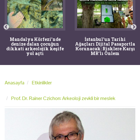
Mandalya Körfezi’nde
İstanbul'un Tarihi
denize dalan çocuğun
Ağaçları Dijital Pasaportla
dikkati arkeolojik keşife
Korunacak: Risklere Karşı
yol açtı
MR'lı Önlem
Anasayfa
Etkinlikler
Prof. Dr. Rainer Czichon: Arkeoloji zevkli bir meslek