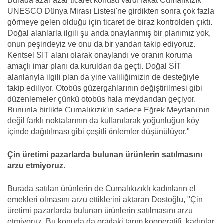
Burada azar azar ticaret konusu vardı fakat Cumalıkızık
UNESCO Dünya Mirası Listesi'ne girdikten sonra çok fazla
görmeye gelen olduğu için ticaret de biraz kontrolden çıktı.
Doğal alanlarla ilgili şu anda onaylanmış bir planımız yok,
onun peşindeyiz ve onu da bir yandan takip ediyoruz.
Kentsel SİT alanı olarak onaylandı ve oranın koruma
amaçlı imar planı da kuruldan da geçti. Doğal SİT
alanlarıyla ilgili plan da yine valiliğimizin de desteğiyle
takip ediliyor. Otobüs güzergahlarının değiştirilmesi gibi
düzenlemeler çünkü otobüs hala meydandan geçiyor.
Bununla birlikte Cumalıkızık'ın sadece Eğrek Meydanı'nın
değil farklı noktalarının da kullanılarak yoğunluğun köy
içinde dağıtılması gibi çeşitli önlemler düşünülüyor."
Çin üretimi pazarlarda bulunan ürünlerin satılmasını
arzu etmiyoruz.
Burada satılan ürünlerin de Cumalıkızıklı kadınların el
emekleri olmasını arzu ettiklerini aktaran Dostoğlu, "Çin
üretimi pazarlarda bulunan ürünlerin satılmasını arzu
etmiyoruz. Bu konuda da oradaki tarım kooperatifi, kadınlar