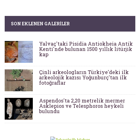
SON EKLENEN GALERILER
Yalvaç'taki Pisidia Antiokheia Antik
Kenti'nde bulunan 1500 yıllık litürjik
kap
Çinli arkeologların Türkiye'deki ilk
arkeolojik kazısı Yoğunburç'tan ilk
fotoğraflar
Aspendos'ta 2,20 metrelik mermer
Asklepios ve Telesphoros heykeli
bulundu