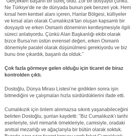
"Gerçekten başarılı bir süreç oldu. Zor bir dosyaydı çünkü.
Ne Türkiye'de ne de dünyada bunun pek benzeri yok. Hem
kırsal hem kentsel alanı içeren, Hanlar Bölgesi, külliyeler
ve kırsal alan olarak Cumalıkızık'tan oluşan kapsamlı bir
dosyaydı ve erken Osmanlı döneminin kentleşmesiyle ilgili
süreci anlatıyordu. Çünkü Alan Başkanlığı ekibi olarak
bizce Bursa'nın üstün evrensel değeri, erken Osmanlı
dönemiyle paralel olarak düşünülmesi gerekiyordu ve biz
bunu öne çıkardık, başarılı da olduk."
Çok fazla görmeye gelen olduğu için ticaret de biraz
kontrolden çıktı.
Dostoğlu, Dünya Mirası Listesi'ne girdikten sonra işin
bitmediğini ve çalışmaları hızla sürdürdüklerini ifade etti.
Cumalıkızık için önlem alınmazsa sıkıntı yaşanabileceğini
belirten Dostoğlu, şunları kaydetti: "Biz Cumalıkızık'ı tarihi
eserleriyle, sivil mimarlık örnekleriyle, camisiyle, oradaki
anıtsal mezarlığı ve ağaçlarıyla bir bütün olarak soktuk.