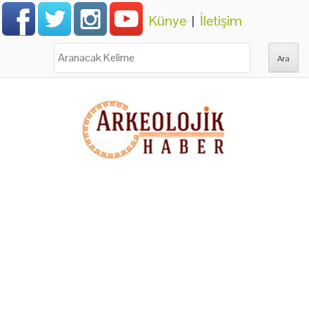
Künye
|
İletişim
Ara: