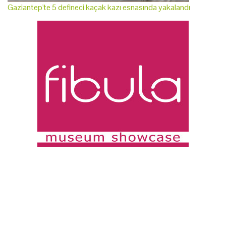
Gaziantep'te 5 defineci kaçak kazı esnasında yakalandı