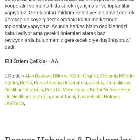
kooperatifi ve muhtarlıkla sürekli çalışmalar ve toplantılar
yapıyoruz. Gerek onları Yıldırım Belediyesine davet ederek
gerekse de köye giderek oradaki kültür merkezinde
toplantılar yapıyoruz. Aslında herkes bizim dediklerimizi
kabul ediyor ama gerekli önlemleri alarak bazı
revizyonlarda bulunmamız gerekecek diye düşünüyoruz."
dedi.
Elif Özlem Çelikler - AA
Etiketler :
Alan Başkanı
,
Bilim ve Kültür Örgütü
,
Birleşmiş Milletler
Eğitim
,
Bursa
,
Bursa Uludağ Üniversitesi
,
çalıştay
,
Cumalıkızık
,
Neslihan Dostoğlu
,
Prof. Dr. Mete Cengiz Kültür Merkezi
,
Prof.
Dr. Neslihan Dostoğlu
,
sanat tarihi
,
Tarihi Hanlar Bölgesi
,
UNESCO
,