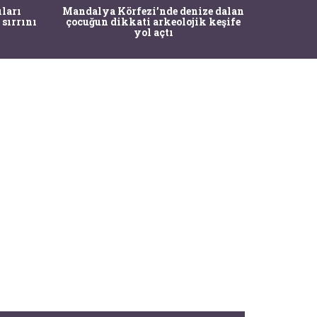
İstanbul'un Tarihi Ağaçları Dijital
M
ze dalan
Pasaportla Korunacak: Risklere
Operas
 keşife
Karşı MR'lı Önlem
M