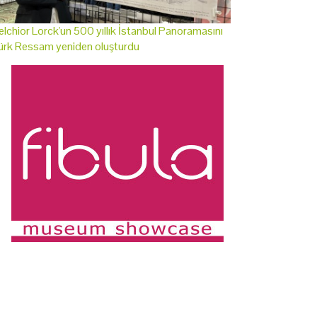
lchior Lorck'un 500 yıllık İstanbul Panoramasını
ürk Ressam yeniden oluşturdu