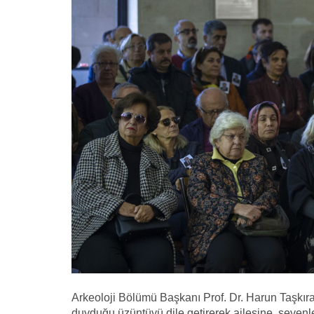
Arkeoloji Bölümü Başkanı Prof. Dr. Harun Taşkır
duyduğu üzüntüyü dile getirerek ailesine, sevenle