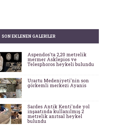
SON EKLENEN GALERILER
Aspendos'ta 2,20 metrelik
mermer Asklepios ve
Telesphoros heykeli bulundu
Urartu Medeniyeti'nin son
görkemli merkezi Ayanis
Sardes Antik Kenti'nde yol
inşaatında kullanılmış 2
metrelik anıtsal heykel
bulundu