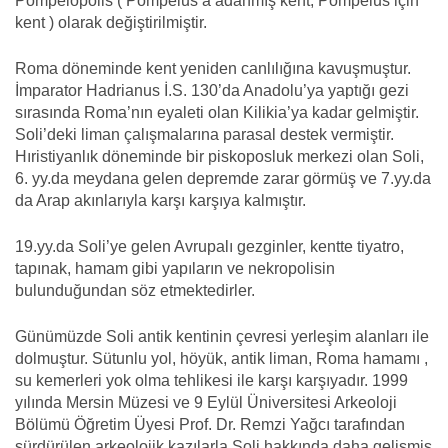
Pompeiopolis ( Pompeius’a adanmış kent, Pompeius için
kent ) olarak değiştirilmiştir.
Roma döneminde kent yeniden canlılığına kavuşmuştur.
İmparator Hadrianus İ.S. 130’da Anadolu’ya yaptığı gezi
sırasında Roma’nın eyaleti olan Kilikia’ya kadar gelmiştir.
Soli’deki liman çalışmalarına parasal destek vermiştir.
Hıristiyanlık döneminde bir piskoposluk merkezi olan Soli,
6. yy.da meydana gelen depremde zarar görmüş ve 7.yy.da
da Arap akınlarıyla karşı karşıya kalmıştır.
19.yy.da Soli’ye gelen Avrupalı gezginler, kentte tiyatro,
tapınak, hamam gibi yapıların ve nekropolisin
bulunduğundan söz etmektedirler.
Günümüzde Soli antik kentinin çevresi yerleşim alanları ile
dolmuştur. Sütunlu yol, höyük, antik liman, Roma hamamı ,
su kemerleri yok olma tehlikesi ile karşı karşıyadır. 1999
yılında Mersin Müzesi ve 9 Eylül Üniversitesi Arkeoloji
Bölümü Öğretim Üyesi Prof. Dr. Remzi Yağcı tarafından
sürdürülen arkeolojik kazılarla Soli hakkında daha gelişmiş