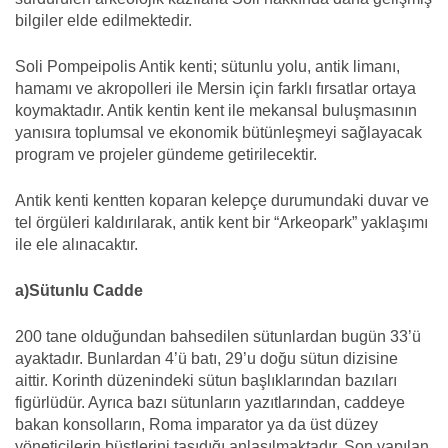
bilgiler elde edilmektedir.
Soli Pompeipolis Antik kenti; sütunlu yolu, antik limanı,
hamamı ve akropolleri ile Mersin için farklı fırsatlar ortaya
koymaktadır. Antik kentin kent ile mekansal buluşmasının
yanısıra toplumsal ve ekonomik bütünleşmeyi sağlayacak
program ve projeler gündeme getirilecektir.
Antik kenti kentten koparan kelepçe durumundaki duvar ve
tel örgüleri kaldırılarak, antik kent bir “Arkeopark” yaklaşımı
ile ele alınacaktır.
a)Sütunlu Cadde
200 tane olduğundan bahsedilen sütunlardan bugün 33’ü
ayaktadır. Bunlardan 4’ü batı, 29’u doğu sütun dizisine
aittir. Korinth düzenindeki sütun başlıklarından bazıları
figürlüdür. Ayrıca bazı sütunların yazıtlarından, caddeye
bakan konsolların, Roma imparator ya da üst düzey
yöneticilerin büstlerini taşıdığı anlaşılmaktadır. Son yapılan