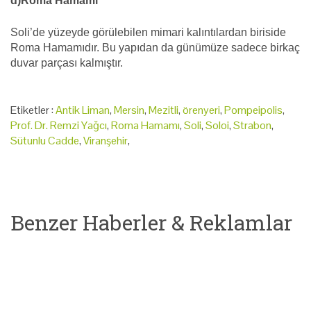
d)Roma Hamamı
Soli’de yüzeyde görülebilen mimari kalıntılardan biriside
Roma Hamamıdır. Bu yapıdan da günümüze sadece birkaç
duvar parçası kalmıştır.
Etiketler :
Antik Liman
,
Mersin
,
Mezitli
,
örenyeri
,
Pompeipolis
,
Prof. Dr. Remzi Yağcı
,
Roma Hamamı
,
Soli
,
Soloi
,
Strabon
,
Sütunlu Cadde
,
Viranşehir
,
Benzer Haberler & Reklamlar