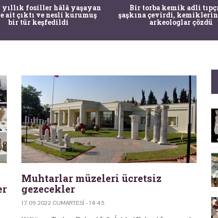
 yıllık fosiller hâlâ yaşayan
Bir torba kemik adli tıpç
re ait çıktı ve nesli kurumuş
şaşkına çevirdi, kemiklerin
bir tür keşfedildi
arkeologlar çözdü
Muhtarlar müzeleri ücretsiz
er
gezecekler
17.09.2022 CUMARTESI - 14:45