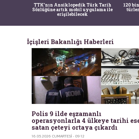
nrısı
TTK'nın Ansiklopedik Türk Tarih
120 bin
horos'un
Sözlüğüne artık mobil uygulama ile
türle
du
erişilebilecek
İçişleri Bakanlığı Haberleri
Polis 9 ilde eşzamanlı
operasyonlarla 4 ülkeye tarihi es
satan çeteyi ortaya çıkardı
16.05.2026 CUMARTESI - 09:12