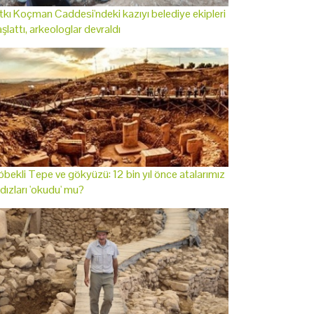
tkı Koçman Caddesi'ndeki kazıyı belediye ekipleri
şlattı, arkeologlar devraldı
bekli Tepe ve gökyüzü: 12 bin yıl önce atalarımız
ldızları 'okudu' mu?