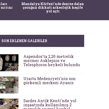
İstanbul
ıları
Mandalya Körfezi’nde denize dalan
Pasapo
 sırrını
çocuğun dikkati arkeolojik keşife
yol açtı
SON EKLENEN GALERILER
Aspendos'ta 2,20 metrelik
mermer Asklepios ve
Telesphoros heykeli bulundu
Urartu Medeniyeti'nin son
görkemli merkezi Ayanis
Sardes Antik Kenti'nde yol
inşaatında kullanılmış 2
metrelik anıtsal heykel