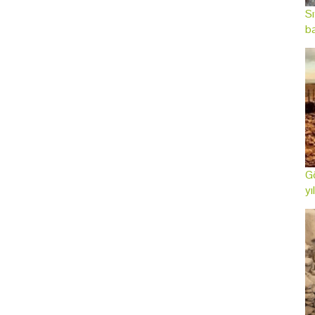
Sı
ba
Gö
yı