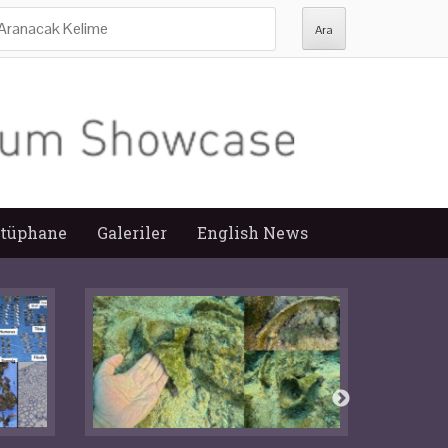
ra:
tüphane
Galeriler
English News