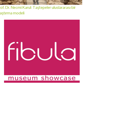
of. Dr. Necmi Karul: Taştepeler uluslararası bir
aştırma modeli