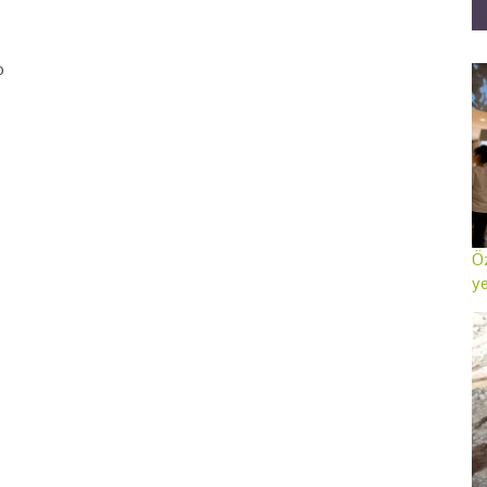
p
Öz
ye