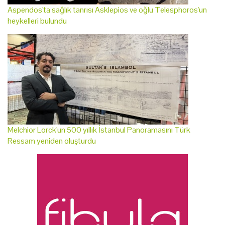
Aspendos'ta sağlık tanrısı Asklepios ve oğlu Telesphoros'un
heykelleri bulundu
Melchior Lorck'un 500 yıllık İstanbul Panoramasını Türk
Ressam yeniden oluşturdu