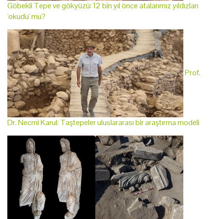
Göbekli Tepe ve gökyüzü: 12 bin yıl önce atalarımız yıldızları
'okudu' mu?
Prof.
Dr. Necmi Karul: Taştepeler uluslararası bir araştırma modeli