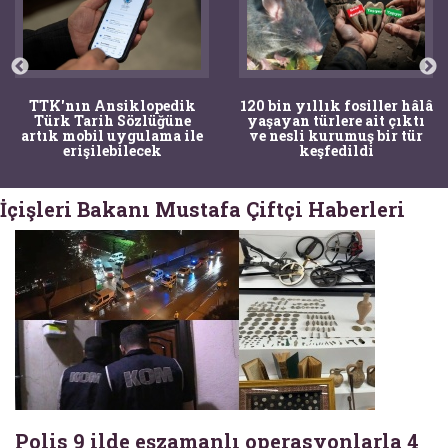
TTK'nın Ansiklopedik
120 bin yıllık fosiller hâlâ
Türk Tarih Sözlüğüne
yaşayan türlere ait çıktı
artık mobil uygulama ile
ve nesli kurumuş bir tür
erişilebilecek
keşfedildi
İçişleri Bakanı Mustafa Çiftçi Haberleri
Polis 9 ilde eşzamanlı operasyonlarla 4