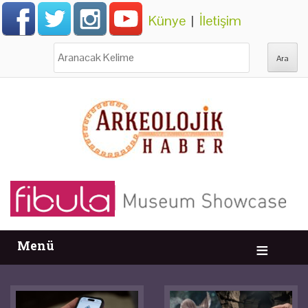
Künye
|
İletişim
Ara:
Menü