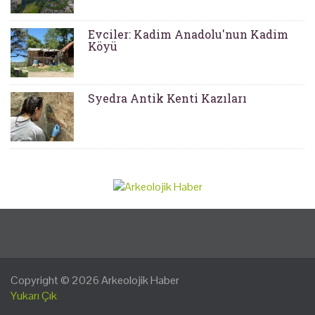
Evciler: Kadim Anadolu'nun Kadim
Köyü
Syedra Antik Kenti Kazıları
Copyright © 2026
Arkeolojik Haber
Yukarı Çık