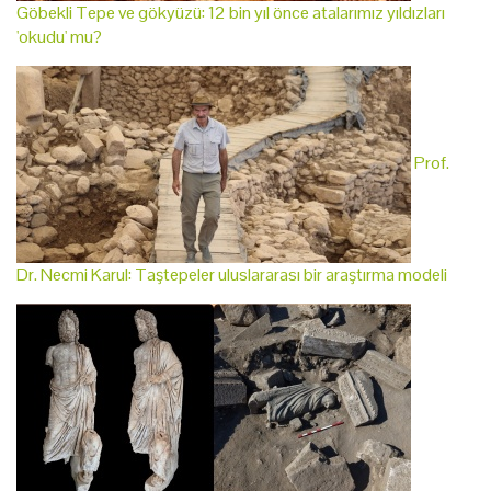
Göbekli Tepe ve gökyüzü: 12 bin yıl önce atalarımız yıldızları
'okudu' mu?
Prof.
Dr. Necmi Karul: Taştepeler uluslararası bir araştırma modeli