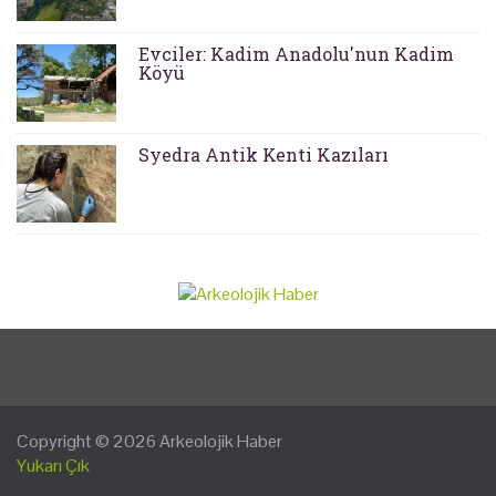
Evciler: Kadim Anadolu'nun Kadim
Köyü
Syedra Antik Kenti Kazıları
Copyright © 2026
Arkeolojik Haber
Yukarı Çık