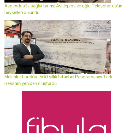
Aspendos'ta sağlık tanrısı Asklepios ve oğlu Telesphoros'un
heykelleri bulundu
Melchior Lorck'un 500 yıllık İstanbul Panoramasını Türk
Ressam yeniden oluşturdu