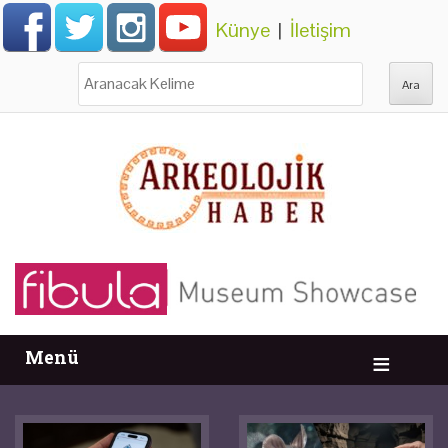
Künye
|
İletişim
Ara:
Menü