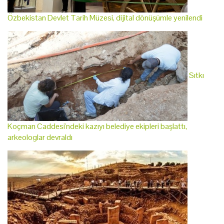
Özbekistan Devlet Tarih Müzesi, dijital dönüşümle yenilendi
Sıtkı
Koçman Caddesi'ndeki kazıyı belediye ekipleri başlattı,
arkeologlar devraldı