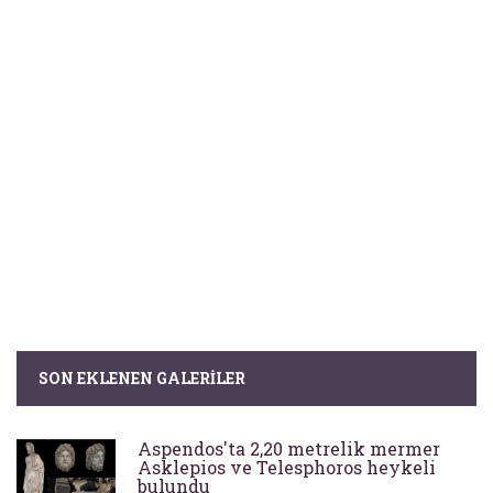
SON EKLENEN GALERILER
Aspendos'ta 2,20 metrelik mermer
Asklepios ve Telesphoros heykeli
bulundu