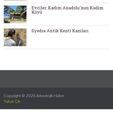
Evciler: Kadim Anadolu'nun Kadim
Köyü
Syedra Antik Kenti Kazıları
Copyright © 2026
Arkeolojik Haber
Yukarı Çık