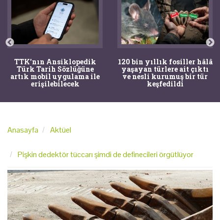
TTK'nın Ansiklopedik
120 bin yıllık fosiller hâlâ
Türk Tarih Sözlüğüne
yaşayan türlere ait çıktı
artık mobil uygulama ile
ve nesli kurumuş bir tür
erişilebilecek
keşfedildi
Anasayfa
Aktüel
Pişkin dedektör tüccarı şimdi de definecileri örgütlüyor