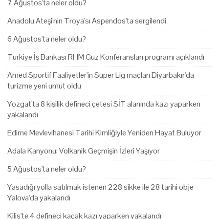
7 Ağustos'ta neler oldu?
Anadolu Ateşi'nin Troya'sı Aspendos'ta sergilendi
6 Ağustos'ta neler oldu?
Türkiye İş Bankası RHM Güz Konferansları programı açıklandı
Amed Sportif Faaliyetler'in Süper Lig maçları Diyarbakır'da
turizme yeni umut oldu
Yozgat'ta 8 kişilik defineci çetesi SİT alanında kazı yaparken
yakalandı
Edirne Mevlevihanesi Tarihi Kimliğiyle Yeniden Hayat Buluyor
Adala Kanyonu: Volkanik Geçmişin İzleri Yaşıyor
5 Ağustos'ta neler oldu?
Yasadığı yolla satılmak istenen 228 sikke ile 28 tarihi obje
Yalova'da yakalandı
Kilis'te 4 defineci kaçak kazı yaparken yakalandı