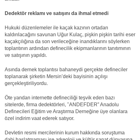
Dedektör reklamı ve satışını da ihmal etmedi
Hukuki düzenlemeler ile kaçak kazının ortadan
kaldırılacağını savunan Uğur Kulaç, pişkin pişkin tarihi eser
kaçakçılığına da son verileceğine inandıklarını söylerken
toplantının ardından definecilik ekipmanlarının tanıtımının
ve satışının yapıldı.
Asında dernek toplantısı bahaneydi gerçekte defineciler
toplanarak şirketin Mersin’deki bayisinin açılışı
gerçekleştiriliyordu.
Öte yandan internette defineciliği teşvik eden bazı
sitelerde, firma dedektörleri, "ANDEFDER” Anadolu
Definecileri Eğitim ve Araştırma Derneğine üye olanlara
özel indirim vaat ederek satıyor.
Devletin resmi mercilerinin kurum hakkında soruştuma
dahi başlatmaması ise arkeoloji ve kültür sanat dünyasına