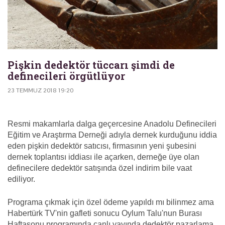
Pişkin dedektör tüccarı şimdi de
definecileri örgütlüyor
23 TEMMUZ 2018 19:20
Resmi makamlarla dalga geçercesine Anadolu Definecileri
Eğitim ve Araştırma Derneği adıyla dernek kurduğunu iddia
eden pişkin dedektör satıcısı, firmasının yeni şubesini
dernek toplantısı iddiası ile açarken, derneğe üye olan
definecilere dedektör satışında özel indirim bile vaat
ediliyor.
Programa çıkmak için özel ödeme yapıldı mı bilinmez ama
Habertürk TV'nin gafleti sonucu Oylum Talu'nun Burası
Haftasonu programında canlı yayında dedektör pazarlama