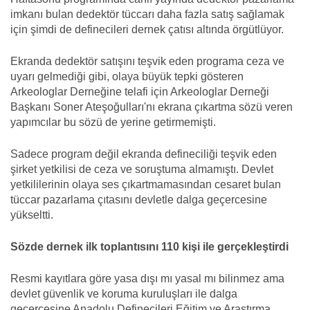
imkanı bulan dedektör tüccarı daha fazla satış sağlamak
için şimdi de definecileri dernek çatısı altında örgütlüyor.
Ekranda dedektör satışını teşvik eden programa ceza ve
uyarı gelmediği gibi, olaya büyük tepki gösteren
Arkeologlar Derneğine telafi için Arkeologlar Derneği
Başkanı Soner Ateşoğulları'nı ekrana çıkartma sözü veren
yapımcılar bu sözü de yerine getirmemişti.
Sadece program değil ekranda defineciliği teşvik eden
şirket yetkilisi de ceza ve soruştuma almamıştı. Devlet
yetkililerinin olaya ses çıkartmamasından cesaret bulan
tüccar pazarlama çıtasını devletle dalga geçercesine
yükseltti.
Sözde dernek ilk toplantısını 110 kişi ile gerçekleştirdi
Resmi kayıtlara göre yasa dışı mı yasal mı bilinmez ama
devlet güvenlik ve koruma kuruluşları ile dalga
geçercesine Anadolu Definecileri Eğitim ve Araştırma