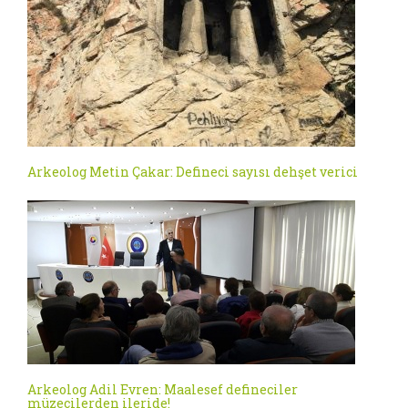
Arkeolog Metin Çakar: Defineci sayısı dehşet verici
Arkeolog Adil Evren: Maalesef defineciler
müzecilerden ileride!