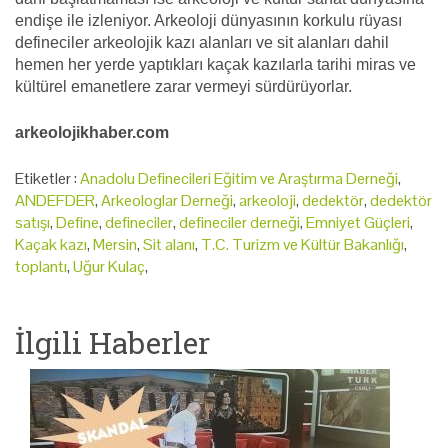
endişe ile izleniyor. Arkeoloji dünyasının korkulu rüyası
defineciler arkeolojik kazı alanları ve sit alanları dahil
hemen her yerde yaptıkları kaçak kazılarla tarihi miras ve
kültürel emanetlere zarar vermeyi sürdürüyorlar.
arkeolojikhaber.com
Etiketler :
Anadolu Definecileri Eğitim ve Araştırma Derneği
,
ANDEFDER
,
Arkeologlar Derneği
,
arkeoloji
,
dedektör
,
dedektör
satışı
,
Define
,
defineciler
,
defineciler derneği
,
Emniyet Güçleri
,
Kaçak kazı
,
Mersin
,
Sit alanı
,
T.C. Turizm ve Kültür Bakanlığı
,
toplantı
,
Uğur Kulaç
,
İlgili Haberler