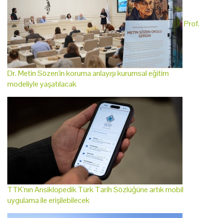
Prof.
Dr. Metin Sözen'in koruma anlayışı kurumsal eğitim
modeliyle yaşatılacak
TTK'nın Ansiklopedik Türk Tarih Sözlüğüne artık mobil
uygulama ile erişilebilecek