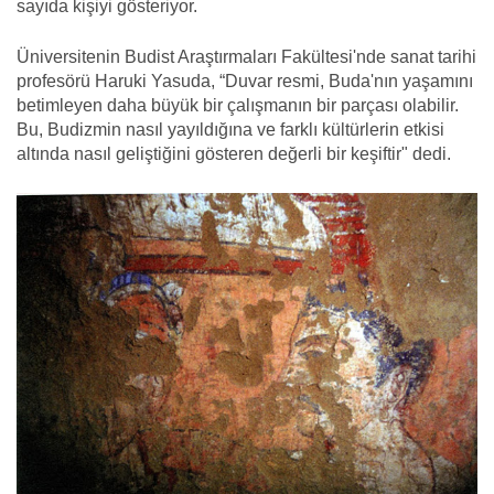
sayıda kişiyi gösteriyor.
Üniversitenin Budist Araştırmaları Fakültesi'nde sanat tarihi
profesörü Haruki Yasuda, “Duvar resmi, Buda'nın yaşamını
betimleyen daha büyük bir çalışmanın bir parçası olabilir.
Bu, Budizmin nasıl yayıldığına ve farklı kültürlerin etkisi
altında nasıl geliştiğini gösteren değerli bir keşiftir" dedi.