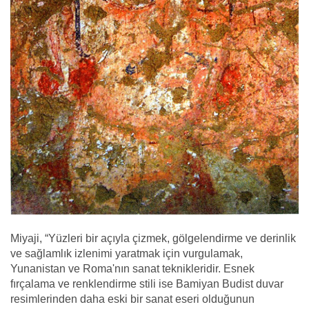
Miyaji, “Yüzleri bir açıyla çizmek, gölgelendirme ve derinlik
ve sağlamlık izlenimi yaratmak için vurgulamak,
Yunanistan ve Roma'nın sanat teknikleridir. Esnek
fırçalama ve renklendirme stili ise Bamiyan Budist duvar
resimlerinden daha eski bir sanat eseri olduğunun