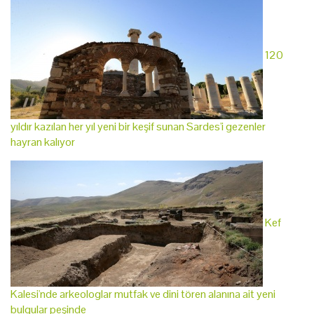
120
yıldır kazılan her yıl yeni bir keşif sunan Sardes'i gezenler
hayran kalıyor
Kef
Kalesi'nde arkeologlar mutfak ve dini tören alanına ait yeni
bulgular peşinde