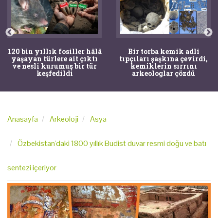
Bir torba kemik adli
Mandalya Körfezi’nde
tıpçıları şaşkına çevirdi,
denize dalan çocuğun
kemiklerin sırrını
dikkati arkeolojik keşife
arkeologlar çözdü
yol açtı
Anasayfa
Arkeoloji
Asya
Özbekistan'daki 1800 yıllık Budist duvar resmi doğu ve batı
sentezi içeriyor