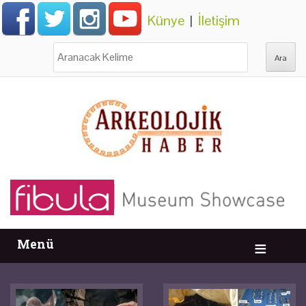
Künye
|
İletişim
Ara:
Menü