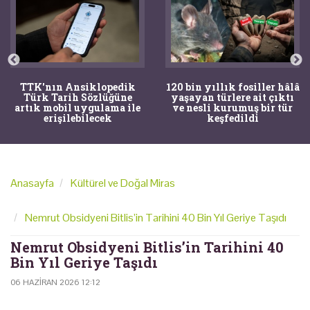
TTK'nın Ansiklopedik
120 bin yıllık fosiller hâlâ
Türk Tarih Sözlüğüne
yaşayan türlere ait çıktı
artık mobil uygulama ile
ve nesli kurumuş bir tür
erişilebilecek
keşfedildi
Anasayfa
Kültürel ve Doğal Miras
Nemrut Obsidyeni Bitlis’in Tarihini 40 Bin Yıl Geriye Taşıdı
Nemrut Obsidyeni Bitlis’in Tarihini 40
Bin Yıl Geriye Taşıdı
06 HAZIRAN 2026 12:12