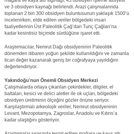
mağara ve kaya altı sığınağı, 43 obsidyen işleme atölyesi
ve 3 obsidyen kaynağı belirlendi. Arazi çalışmalarında
toplanan 2 bin 300 obsidyen buluntusunun yaklaşık 1500’ü
incelenirken, elde edilen veriler bölgedeki insan
faaliyetlerinin Üst Paleolitik Çağ’dan Tunç Çağları’na
kadar kesintisiz biçimde sürdüğüne işaret etti.
Araştırmacılar, Nemrut Dağı obsidyeninin Paleolitik
dönemden itibaren yoğun şekilde kullanıldığını ve zamanla
ticari değer kazanarak geniş bir coğrafyaya yayıldığını
değerlendiriyor.
Yakındoğu’nun Önemli Obsidyen Merkezi
Çalışmalarda ortaya çıkarılan çekirdekler, dilgiler, el
baltaları, kesici ve delici aletler ile ok uçları, bölgedeki
obsidyen üretiminin ölçeğini gözler önüne seriyor.
Karşılaştırmalı arkeolojik veriler, Nemrut obsidyeninin
Levant, Mezopotamya, Zagroslar, Anadolu ve Kıbrıs’a
kadar ulaştığını gösteriyor.
Araştırmalar sırasında tespit edilen mağara ve kaya altı