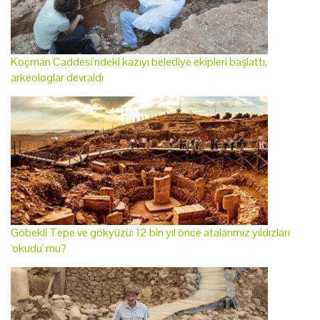
Koçman Caddesi'ndeki kazıyı belediye ekipleri başlattı,
arkeologlar devraldı
Göbekli Tepe ve gökyüzü: 12 bin yıl önce atalarımız yıldızları
'okudu' mu?