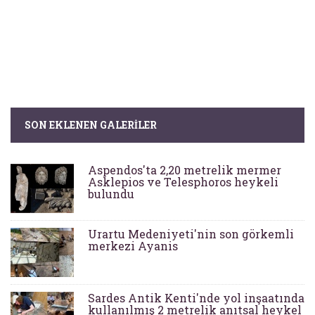
SON EKLENEN GALERILER
Aspendos'ta 2,20 metrelik mermer
Asklepios ve Telesphoros heykeli
bulundu
Urartu Medeniyeti'nin son görkemli
merkezi Ayanis
Sardes Antik Kenti'nde yol inşaatında
kullanılmış 2 metrelik anıtsal heykel