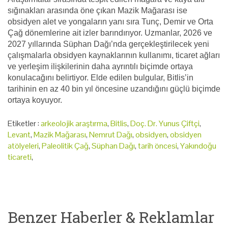
sığınakları arasında öne çıkan Mazik Mağarası ise
obsidyen alet ve yongaların yanı sıra Tunç, Demir ve Orta
Çağ dönemlerine ait izler barındırıyor. Uzmanlar, 2026 ve
2027 yıllarında Süphan Dağı’nda gerçekleştirilecek yeni
çalışmalarla obsidyen kaynaklarının kullanımı, ticaret ağları
ve yerleşim ilişkilerinin daha ayrıntılı biçimde ortaya
konulacağını belirtiyor. Elde edilen bulgular, Bitlis’in
tarihinin en az 40 bin yıl öncesine uzandığını güçlü biçimde
ortaya koyuyor.
Etiketler :
arkeolojik araştırma
,
Bitlis
,
Doç. Dr. Yunus Çiftçi
,
Levant
,
Mazik Mağarası
,
Nemrut Dağı
,
obsidyen
,
obsidyen
atölyeleri
,
Paleolitik Çağ
,
Süphan Dağı
,
tarih öncesi
,
Yakındoğu
ticareti
,
Benzer Haberler & Reklamlar