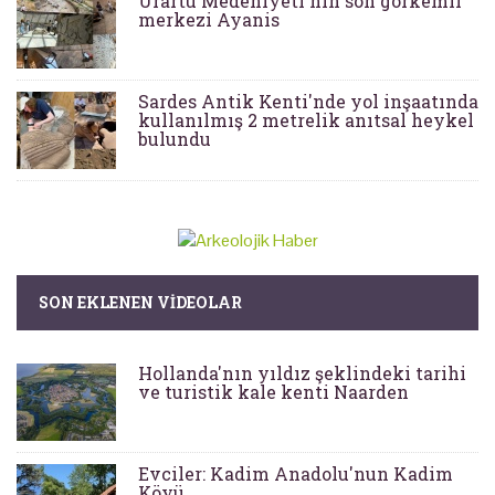
Urartu Medeniyeti'nin son görkemli
merkezi Ayanis
Sardes Antik Kenti'nde yol inşaatında
kullanılmış 2 metrelik anıtsal heykel
bulundu
SON EKLENEN VIDEOLAR
Hollanda'nın yıldız şeklindeki tarihi
ve turistik kale kenti Naarden
Evciler: Kadim Anadolu'nun Kadim
Köyü