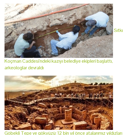
Sıtkı
Koçman Caddesi'ndeki kazıyı belediye ekipleri başlattı,
arkeologlar devraldı
Göbekli Tepe ve gökyüzü: 12 bin yıl önce atalarımız yıldızları