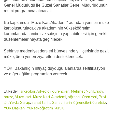
Genel Müdürlüğü ile Güzel Sanatlar Genel Müdürlüğünün
resmi programına alınacak.
Bu kapsamda "Müze Kart Akademi" adından yeni bir müze
kart oluşturulacak ve akademinin yükseköğretim
kurumlarında tanıtım ve satışının yapılabilmesi için gerekli
düzenlemeler hayata geçirilecek.
Şehir ve medeniyet dersleri bünyesinde yıl içerisinde gezi,
müze, ören yerleri ziyaretleri desteklenecek.
YÖK, Bakanlığın ihtiyaç duyduğu alanlarda sertifikasyon
ve diğer eğitim programları verecek.
Etiketler :
arkeoloji
,
Arkeoloji öürencileri
,
Mehmet Nuri Ersoy
,
müze
,
Müze kart
,
Müze Kart Akademi
,
öğrenci
,
Ören Yeri
,
Prof.
Dr. Yekta Saraç
,
sanat tarihi
,
Sanat Tarihi öğrencileri
,
ücretsiz
,
YÖK Başkanı
,
Yükseköğretim Kurulu
,