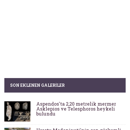
SON EKLENEN GALERILER
Aspendos'ta 2,20 metrelik mermer
Asklepios ve Telesphoros heykeli
bulundu