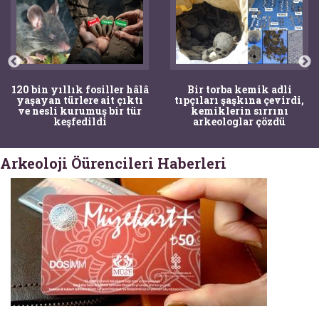
120 bin yıllık fosiller hâlâ
Bir torba kemik adli
yaşayan türlere ait çıktı
tıpçıları şaşkına çevirdi,
ve nesli kurumuş bir tür
kemiklerin sırrını
keşfedildi
arkeologlar çözdü
Arkeoloji Öürencileri Haberleri