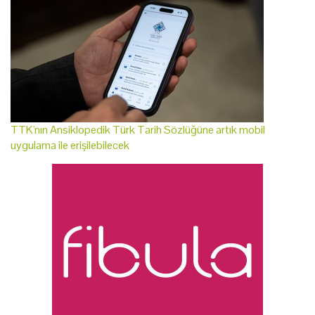
TTK'nın Ansiklopedik Türk Tarih Sözlüğüne artık mobil
uygulama ile erişilebilecek