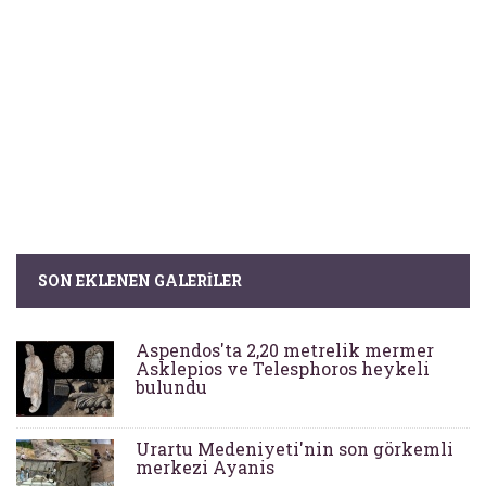
SON EKLENEN GALERILER
Aspendos'ta 2,20 metrelik mermer
Asklepios ve Telesphoros heykeli
bulundu
Urartu Medeniyeti'nin son görkemli
merkezi Ayanis