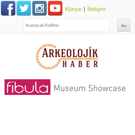
Künye
|
İletişim
Ara: