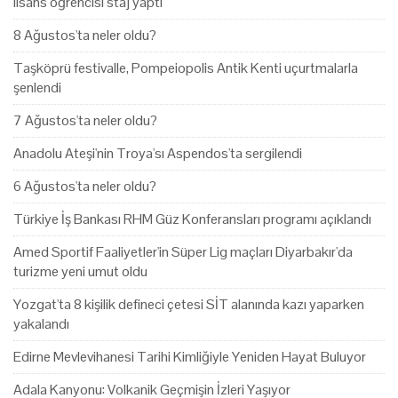
lisans öğrencisi staj yaptı
8 Ağustos'ta neler oldu?
Taşköprü festivalle, Pompeiopolis Antik Kenti uçurtmalarla
şenlendi
7 Ağustos'ta neler oldu?
Anadolu Ateşi'nin Troya'sı Aspendos'ta sergilendi
6 Ağustos'ta neler oldu?
Türkiye İş Bankası RHM Güz Konferansları programı açıklandı
Amed Sportif Faaliyetler'in Süper Lig maçları Diyarbakır'da
turizme yeni umut oldu
Yozgat'ta 8 kişilik defineci çetesi SİT alanında kazı yaparken
yakalandı
Edirne Mevlevihanesi Tarihi Kimliğiyle Yeniden Hayat Buluyor
Adala Kanyonu: Volkanik Geçmişin İzleri Yaşıyor