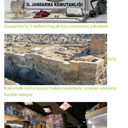
Gaziantep'te 5 defineci kaçak kazı esnasında yakalandı
Urfa
Kalesi'nde restorasyon 'malum nedenlerle' uzarken arkeoloji
kazıları sürüyor