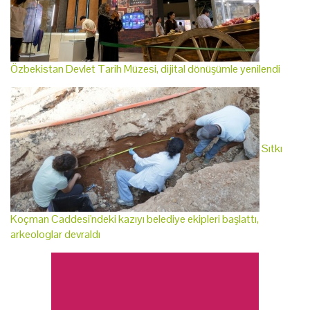
Özbekistan Devlet Tarih Müzesi, dijital dönüşümle yenilendi
Sıtkı
Koçman Caddesi'ndeki kazıyı belediye ekipleri başlattı,
arkeologlar devraldı