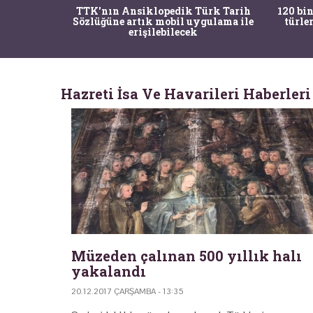
nrısı
TTK'nın Ansiklopedik Türk Tarih
120 bin
horos'un
Sözlüğüne artık mobil uygulama ile
türle
du
erişilebilecek
Hazreti İsa Ve Havarileri Haberleri
Müzeden çalınan 500 yıllık halı
yakalandı
20.12.2017 ÇARŞAMBA - 13:35