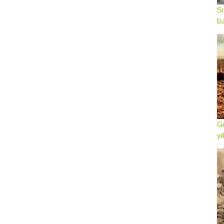
Sı
ba
Gö
yı