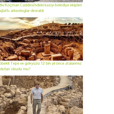
tkı Koçman Caddesi'ndeki kazıyı belediye ekipleri
şlattı, arkeologlar devraldı
bekli Tepe ve gökyüzü: 12 bin yıl önce atalarımız
ldızları 'okudu' mu?