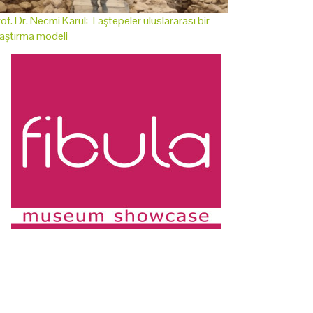
of. Dr. Necmi Karul: Taştepeler uluslararası bir
aştırma modeli