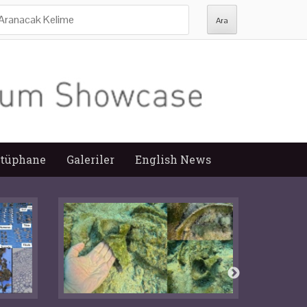
ra:
tüphane
Galeriler
English News