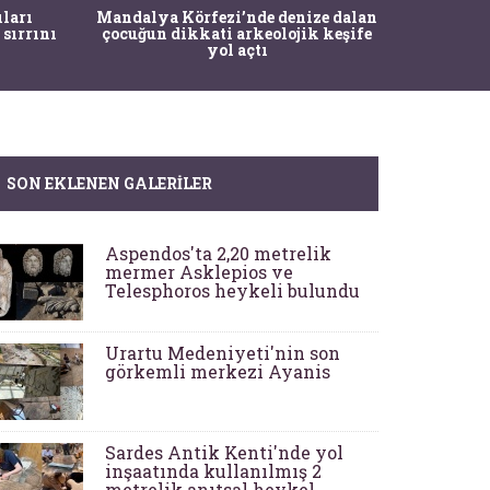
İstanbul
ıları
Mandalya Körfezi’nde denize dalan
Pasapo
 sırrını
çocuğun dikkati arkeolojik keşife
yol açtı
SON EKLENEN GALERILER
Aspendos'ta 2,20 metrelik
mermer Asklepios ve
Telesphoros heykeli bulundu
Urartu Medeniyeti'nin son
görkemli merkezi Ayanis
Sardes Antik Kenti'nde yol
inşaatında kullanılmış 2
metrelik anıtsal heykel