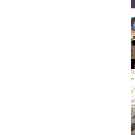
Öz
ye