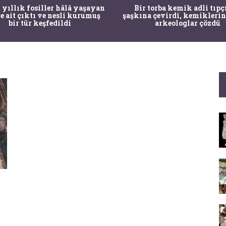
 yıllık fosiller hâlâ yaşayan
Bir torba kemik adli tıpç
re ait çıktı ve nesli kurumuş
şaşkına çevirdi, kemiklerin
bir tür keşfedildi
arkeologlar çözdü