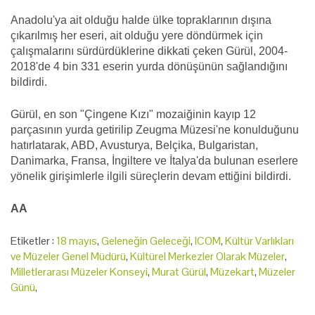
Anadolu'ya ait olduğu halde ülke topraklarının dışına
çıkarılmış her eseri, ait olduğu yere döndürmek için
çalışmalarını sürdürdüklerine dikkati çeken Gürül, 2004-
2018'de 4 bin 331 eserin yurda dönüşünün sağlandığını
bildirdi.
Gürül, en son "Çingene Kızı" mozaiğinin kayıp 12
parçasının yurda getirilip Zeugma Müzesi'ne konulduğunu
hatırlatarak, ABD, Avusturya, Belçika, Bulgaristan,
Danimarka, Fransa, İngiltere ve İtalya'da bulunan eserlere
yönelik girişimlerle ilgili süreçlerin devam ettiğini bildirdi.
AA
Etiketler :
18 mayıs
,
Geleneğin Geleceği
,
ICOM
,
Kültür Varlıkları
ve Müzeler Genel Müdürü
,
Kültürel Merkezler Olarak Müzeler
,
Milletlerarası Müzeler Konseyi
,
Murat Gürül
,
Müzekart
,
Müzeler
Günü
,