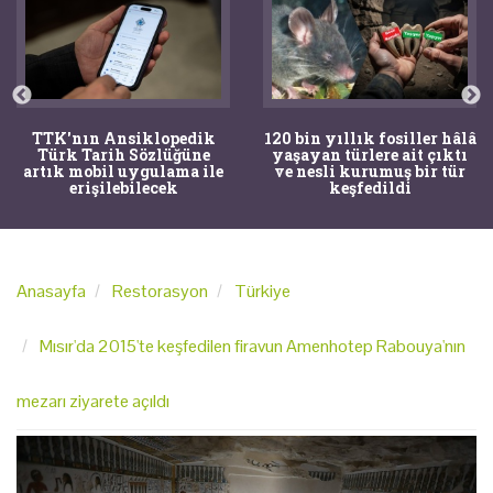
TTK'nın Ansiklopedik
120 bin yıllık fosiller hâlâ
Türk Tarih Sözlüğüne
yaşayan türlere ait çıktı
artık mobil uygulama ile
ve nesli kurumuş bir tür
erişilebilecek
keşfedildi
Anasayfa
Restorasyon
Türkiye
Mısır'da 2015'te keşfedilen firavun Amenhotep Rabouya'nın
mezarı ziyarete açıldı