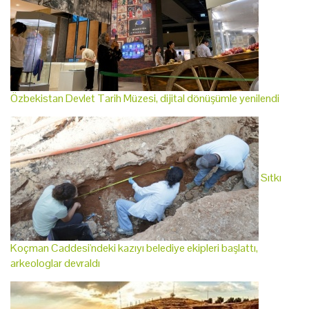
Özbekistan Devlet Tarih Müzesi, dijital dönüşümle yenilendi
Sıtkı
Koçman Caddesi'ndeki kazıyı belediye ekipleri başlattı,
arkeologlar devraldı