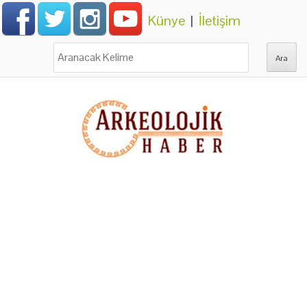
Künye
|
İletişim
Ara: