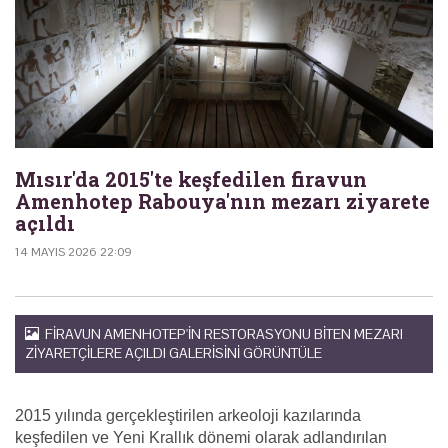
Mısır'da 2015'te keşfedilen firavun
Amenhotep Rabouya'nın mezarı ziyarete
açıldı
14 MAYIS 2026 22:09
FIRAVUN AMENHOTEP'IN RESTORASYONU BITEN MEZARI
ZIYARETÇILERE AÇILDI GALERISINI GÖRÜNTÜLE
2015 yılında gerçekleştirilen arkeoloji kazılarında
keşfedilen ve Yeni Krallık dönemi olarak adlandırılan