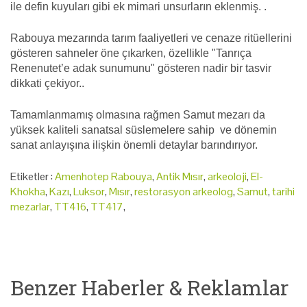
ile defin kuyuları gibi ek mimari unsurların eklenmiş. .
Rabouya mezarında tarım faaliyetleri ve cenaze ritüellerini
gösteren sahneler öne çıkarken, özellikle "Tanrıça
Renenutet’e adak sunumunu" gösteren nadir bir tasvir
dikkati çekiyor..
Tamamlanmamış olmasına rağmen Samut mezarı da
yüksek kaliteli sanatsal süslemelere sahip ve dönemin
sanat anlayışına ilişkin önemli detaylar barındırıyor.
Etiketler :
Amenhotep Rabouya
,
Antik Mısır
,
arkeoloji
,
El-
Khokha
,
Kazı
,
Luksor
,
Mısır
,
restorasyon arkeolog
,
Samut
,
tarihi
mezarlar
,
TT416
,
TT417
,
Benzer Haberler & Reklamlar