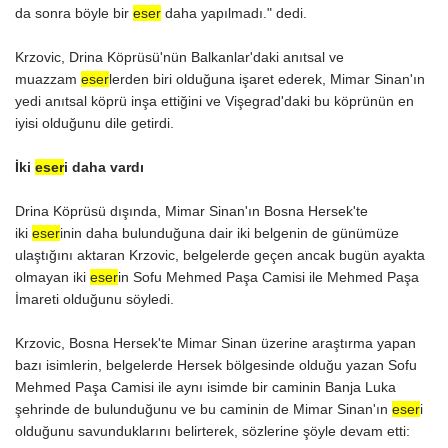
da sonra böyle bir
eser
daha yapılmadı." dedi.
Krzovic, Drina Köprüsü'nün Balkanlar'daki anıtsal ve
muazzam
eser
lerden biri olduğuna işaret ederek, Mimar Sinan'ın
yedi anıtsal köprü inşa ettiğini ve Vişegrad'daki bu köprünün en
iyisi olduğunu dile getirdi.
İki
eser
i daha vardı
Drina Köprüsü dışında, Mimar Sinan'ın Bosna Hersek'te
iki
eser
inin daha bulunduğuna dair iki belgenin de günümüze
ulaştığını aktaran Krzovic, belgelerde geçen ancak bugün ayakta
olmayan iki
eser
in Sofu Mehmed Paşa Camisi ile Mehmed Paşa
İmareti olduğunu söyledi.
Krzovic, Bosna Hersek'te Mimar Sinan üzerine araştırma yapan
bazı isimlerin, belgelerde Hersek bölgesinde olduğu yazan Sofu
Mehmed Paşa Camisi ile aynı isimde bir caminin Banja Luka
şehrinde de bulunduğunu ve bu caminin de Mimar Sinan'ın
eser
i
olduğunu savunduklarını belirterek, sözlerine şöyle devam etti: