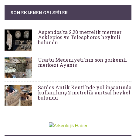
SON EKLENEN GALERILER
Aspendos'ta 2,20 metrelik mermer
Asklepios ve Telesphoros heykeli
bulundu
Urartu Medeniyeti'nin son görkemli
merkezi Ayanis
Sardes Antik Kenti'nde yol inşaatında
kullanılmış 2 metrelik anıtsal heykel
bulundu