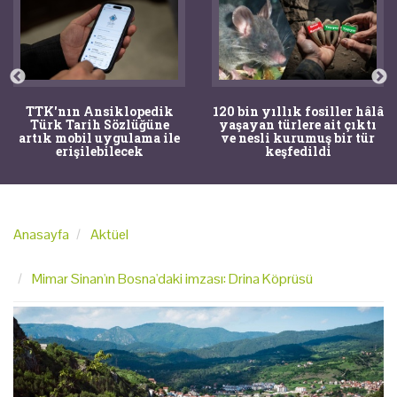
TTK'nın Ansiklopedik
120 bin yıllık fosiller hâlâ
Türk Tarih Sözlüğüne
yaşayan türlere ait çıktı
artık mobil uygulama ile
ve nesli kurumuş bir tür
erişilebilecek
keşfedildi
Anasayfa
Aktüel
Mimar Sinan'ın Bosna'daki imzası: Drina Köprüsü