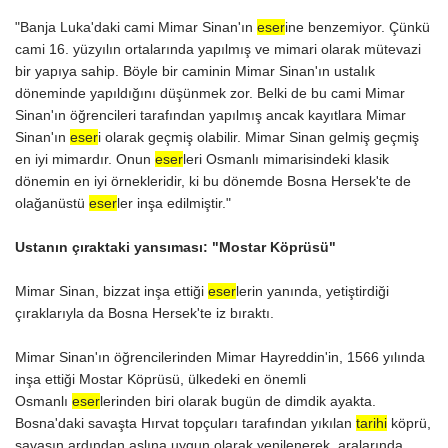
"Banja Luka'daki cami Mimar Sinan'ın
eser
ine benzemiyor. Çünkü
cami 16. yüzyılın ortalarında yapılmış ve mimari olarak mütevazi
bir yapıya sahip. Böyle bir caminin Mimar Sinan'ın ustalık
döneminde yapıldığını düşünmek zor. Belki de bu cami Mimar
Sinan'ın öğrencileri tarafından yapılmış ancak kayıtlara Mimar
Sinan'ın
eser
i olarak geçmiş olabilir. Mimar Sinan gelmiş geçmiş
en iyi mimardır. Onun
eser
leri Osmanlı mimarisindeki klasik
dönemin en iyi örnekleridir, ki bu dönemde Bosna Hersek'te de
olağanüstü
eser
ler inşa edilmiştir."
Ustanın çıraktaki yansıması: "Mostar Köprüsü"
Mimar Sinan, bizzat inşa ettiği
eser
lerin yanında, yetiştirdiği
çıraklarıyla da Bosna Hersek'te iz bıraktı.
Mimar Sinan'ın öğrencilerinden Mimar Hayreddin'in, 1566 yılında
inşa ettiği Mostar Köprüsü, ülkedeki en önemli
Osmanlı
eser
lerinden biri olarak bugün de dimdik ayakta.
Bosna'daki savaşta Hırvat topçuları tarafından yıkılan
tarihi
köprü,
savaşın ardından aslına uygun olarak yenilenerek, aralarında