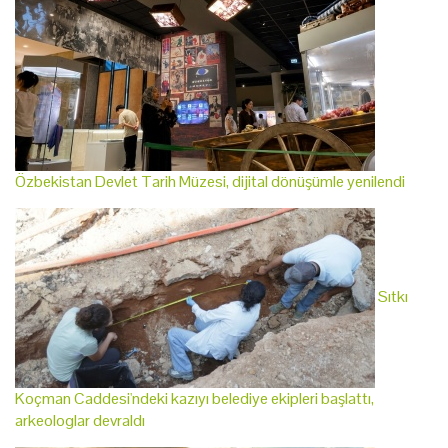
Özbekistan Devlet Tarih Müzesi, dijital dönüşümle yenilendi
Sıtkı
Koçman Caddesi'ndeki kazıyı belediye ekipleri başlattı,
arkeologlar devraldı