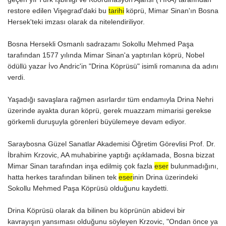
restore edilen Vişegrad'daki bu
tarihi
köprü, Mimar Sinan'ın Bosna
Hersek'teki imzası olarak da nitelendiriliyor.
Bosna Hersekli Osmanlı sadrazamı Sokollu Mehmed Paşa
tarafından 1577 yılında Mimar Sinan'a yaptırılan köprü, Nobel
ödüllü yazar İvo Andric'in "Drina Köprüsü" isimli romanına da adını
verdi.
Yaşadığı savaşlara rağmen asırlardır tüm endamıyla Drina Nehri
üzerinde ayakta duran köprü, gerek muazzam mimarisi gerekse
görkemli duruşuyla görenleri büyülemeye devam ediyor.
Saraybosna Güzel Sanatlar Akademisi Öğretim Görevlisi Prof. Dr.
İbrahim Krzovic, AA muhabirine yaptığı açıklamada, Bosna bizzat
Mimar Sinan tarafından inşa edilmiş çok fazla
eser
bulunmadığını,
hatta herkes tarafından bilinen tek
eser
inin Drina üzerindeki
Sokollu Mehmed Paşa Köprüsü olduğunu kaydetti.
Drina Köprüsü olarak da bilinen bu köprünün abidevi bir
kavrayışın yansıması olduğunu söyleyen Krzovic, "Ondan önce ya