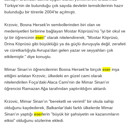
Türkiye'nin de bulunduğu çok sayıda devletin temsilcilerinin hazır
bulunduğu bir törenle 2004'te açılmıştı.
Krzovic, Bosna Hersek'in sembollerinden biri olan ve
medeniyetleri birbirine bağlayan Mostar Köprüsü'nü "iyi bir okul ve
iyi bir öğrencinin
eser
i" olarak nitelendirerek, "Mostar Köprüsü,
Drina Köprüsü gibi büyüklüğü ya da güçlü duruşuyla değil, zerafeti
ve cüretkarlığıyla Avrupa'dan gelen yazar ve seyyahları çok
etkilemiştir." diye konuştu.
Mimar Sinan'ın öğrencilerinin Bosna Hersek'te birçok
eser
inşa
ettiğini anlatan Krzovic, ülkedeki en güzel cami olarak
nitelendirilen Foça'daki Alaca Cami'nin de Mimar Sinan'ın
öğrencisi Ramazan Ağa tarafından yaptırıldığını aktardı.
Krzovic, Mimar Sinan'ın "bereketli ve verimli" bir okula sahip
olduğunu kaydederek, Balkanlar'daki farklı ülkelerde Mimar
Sinan'ın yaptığı
eser
lerin "büyük bir şahsiyetin ve kazanımların
etkisi" olduğunu sözlerine ekledi.