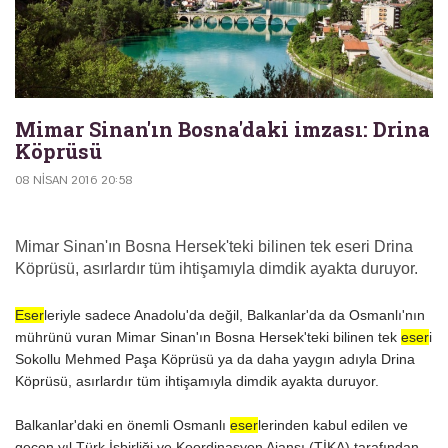
Mimar Sinan'ın Bosna'daki imzası: Drina
Köprüsü
08 NISAN 2016 20:58
Mimar Sinan'ın Bosna Hersek'teki bilinen tek eseri Drina
Köprüsü, asırlardır tüm ihtişamıyla dimdik ayakta duruyor.
Eser
leriyle sadece Anadolu'da değil, Balkanlar'da da Osmanlı'nın
mührünü vuran Mimar Sinan'ın Bosna Hersek'teki bilinen tek
eser
i
Sokollu Mehmed Paşa Köprüsü ya da daha yaygın adıyla Drina
Köprüsü, asırlardır tüm ihtişamıyla dimdik ayakta duruyor.
Balkanlar'daki en önemli Osmanlı
eser
lerinden kabul edilen ve
geçen yıl Türk İşbirliği ve Koordinasyon Ajansı (TİKA) tarafından