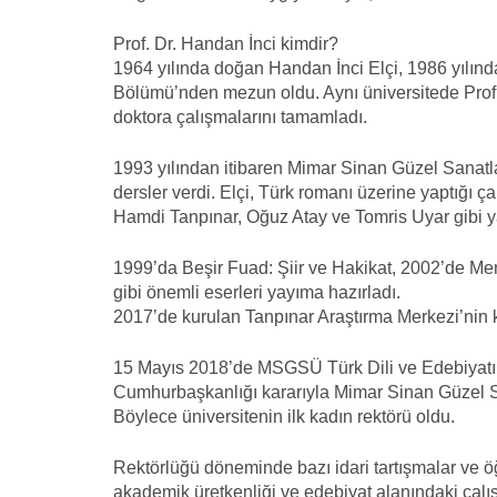
Prof. Dr. Handan İnci kimdir?
1964 yılında doğan Handan İnci Elçi, 1986 yılında
Bölümü’nden mezun oldu. Aynı üniversitede Prof
doktora çalışmalarını tamamladı.
1993 yılından itibaren Mimar Sinan Güzel Sanatla
dersler verdi. Elçi, Türk romanı üzerine yaptığı
Hamdi Tanpınar, Oğuz Atay ve Tomris Uyar gibi ya
1999’da Beşir Fuad: Şiir ve Hakikat, 2002’de Men
gibi önemli eserleri yayıma hazırladı.
2017’de kurulan Tanpınar Araştırma Merkezi’nin k
15 Mayıs 2018’de MSGSÜ Türk Dili ve Edebiyatı
Cumhurbaşkanlığı kararıyla Mimar Sinan Güzel Sa
Böylece üniversitenin ilk kadın rektörü oldu.
Rektörlüğü döneminde bazı idari tartışmalar ve 
akademik üretkenliği ve edebiyat alanındaki çalışm