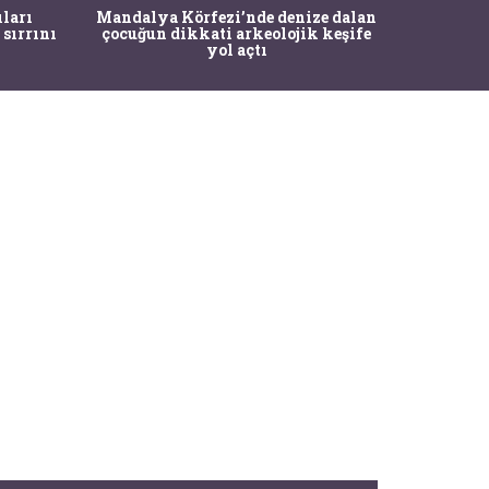
İstanbul
ıları
Mandalya Körfezi’nde denize dalan
Pasapo
 sırrını
çocuğun dikkati arkeolojik keşife
yol açtı