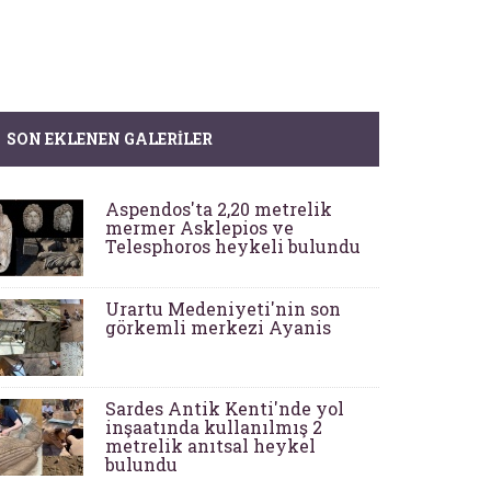
SON EKLENEN GALERILER
Aspendos'ta 2,20 metrelik
mermer Asklepios ve
Telesphoros heykeli bulundu
Urartu Medeniyeti'nin son
görkemli merkezi Ayanis
Sardes Antik Kenti'nde yol
inşaatında kullanılmış 2
metrelik anıtsal heykel
bulundu