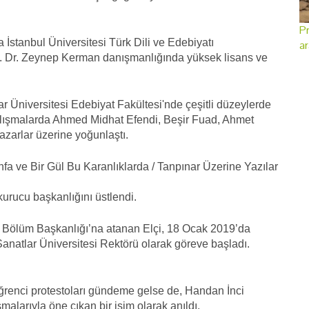
Pr
 İstanbul Üniversitesi Türk Dili ve Edebiyatı
ar
. Dr. Zeynep Kerman danışmanlığında yüksek lisans ve
r Üniversitesi Edebiyat Fakültesi'nde çeşitli düzeylerde
 çalışmalarda Ahmed Midhat Efendi, Beşir Fuad, Ahmet
zarlar üzerine yoğunlaştı.
fa ve Bir Gül Bu Karanlıklarda / Tanpınar Üzerine Yazılar
urucu başkanlığını üstlendi.
 Bölüm Başkanlığı’na atanan Elçi, 18 Ocak 2019’da
natlar Üniversitesi Rektörü olarak göreve başladı.
öğrenci protestoları gündeme gelse de, Handan İnci
alarıyla öne çıkan bir isim olarak anıldı.