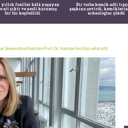
 yıllık fosiller hâlâ yaşayan
Bir torba kemik adli tıpç
re ait çıktı ve nesli kurumuş
şaşkına çevirdi, kemiklerin
bir tür keşfedildi
arkeologlar çözdü
 Üniversitesi Rektörü Prof. Dr. Handan İnci Elçi vefat etti