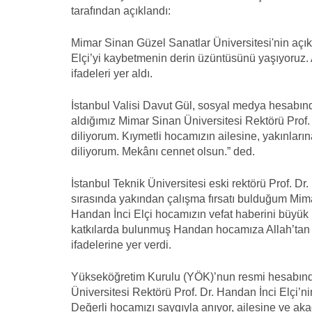
tarafından açıklandı:
Mimar Sinan Güzel Sanatlar Üniversitesi'nin açık
Elçi’yi kaybetmenin derin üzüntüsünü yaşıyoruz. A
ifadeleri yer aldı.
İstanbul Valisi Davut Gül, sosyal medya hesabınd
aldığımız Mimar Sinan Üniversitesi Rektörü Prof.
diliyorum. Kıymetli hocamızın ailesine, yakınlar
diliyorum. Mekânı cennet olsun.” ded.
İstanbul Teknik Üniversitesi eski rektörü Prof. D
sırasında yakından çalışma fırsatı bulduğum Mima
Handan İnci Elçi hocamızın vefat haberini büyük
katkılarda bulunmuş Handan hocamıza Allah’tan r
ifadelerine yer verdi.
Yükseköğretim Kurulu (YÖK)’nun resmi hesabınd
Üniversitesi Rektörü Prof. Dr. Handan İnci Elçi’n
Değerli hocamızı saygıyla anıyor, ailesine ve aka