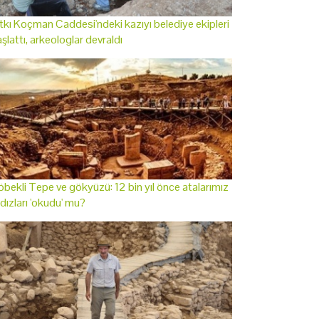
tkı Koçman Caddesi'ndeki kazıyı belediye ekipleri
şlattı, arkeologlar devraldı
bekli Tepe ve gökyüzü: 12 bin yıl önce atalarımız
ldızları 'okudu' mu?