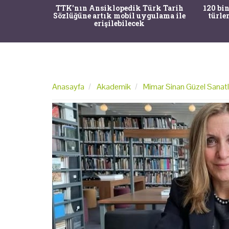
nrısı
TTK'nın Ansiklopedik Türk Tarih
120 bin
horos'un
Sözlüğüne artık mobil uygulama ile
türle
du
erişilebilecek
Anasayfa
Akademik
Mimar Sinan Güzel Sanatlar