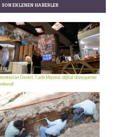
SON EKLENEN HABERLER
bekistan Devlet Tarih Müzesi, dijital dönüşümle
nilendi