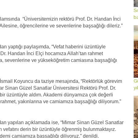
Sı
ba
lamsında “Üniversitemizin rektörü Prof. Dr. Handan İnci
ilesine, öğrencilerine ve sevenlerine başsağlığı dileriz.”
an yaptığı paylaşımda, “Vefat haberini üzüntüyle
 Dr. Handan İnci Elçi hocamıza Allah’tan rahmet
ına, sevenlerine ve yükseköğretim camiasına başsağlığı
Gö
r. İsmail Koyuncu da taziye mesajında, “Rektörlük görevim
yı
r Sinan Güzel Sanatlar Üniversitesi Rektörü Prof. Dr.
 bir üzüntüyle aldım. Akademi dünyamıza çok değerli
ahmet, yakınlarına ve camiamıza başsağlığı diliyorum.”
an yapılan açıklamada ise, “Mimar Sinan Güzel Sanatlar
in vefatını derin bir üzüntüyle öğrenmiş bulunmaktayız.
demi camiamıza başsağlığı diliyoruz.” denildi.