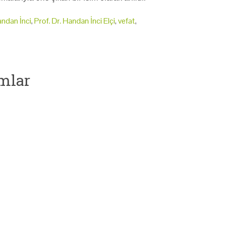
andan İnci
,
Prof. Dr. Handan İnci Elçi
,
vefat
,
mlar