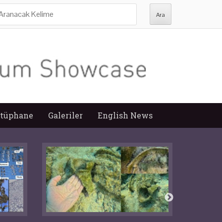
ra:
tüphane
Galeriler
English News