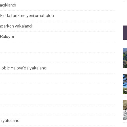
açıklandı
akır'da turizme yeni umut oldu
yaparken yakalandı
 Buluyor
hi obje Yalova'da yakalandı
en yakalandı