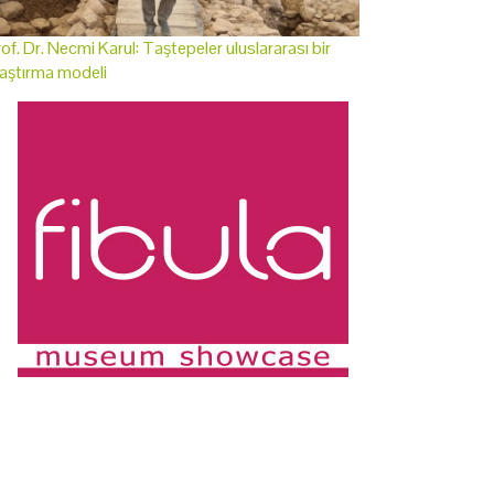
of. Dr. Necmi Karul: Taştepeler uluslararası bir
aştırma modeli