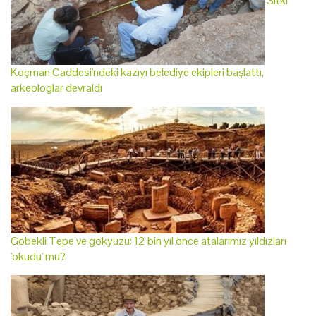
Sıtkı
Koçman Caddesi'ndeki kazıyı belediye ekipleri başlattı,
arkeologlar devraldı
Göbekli Tepe ve gökyüzü: 12 bin yıl önce atalarımız yıldızları
'okudu' mu?