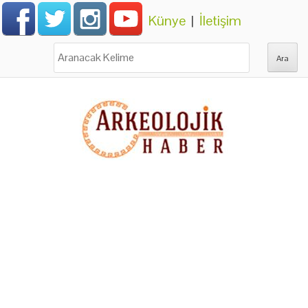
Künye
|
İletişim
Ara: