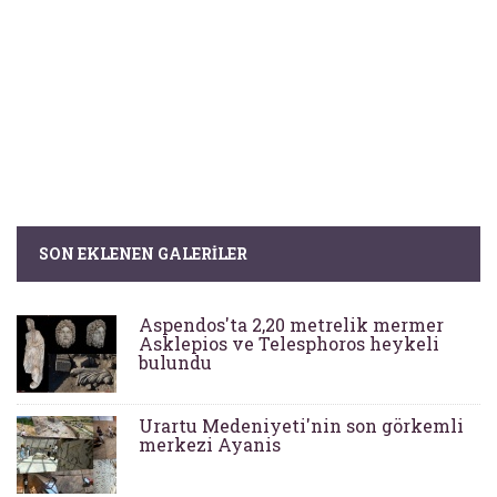
SON EKLENEN GALERILER
Aspendos'ta 2,20 metrelik mermer
Asklepios ve Telesphoros heykeli
bulundu
Urartu Medeniyeti'nin son görkemli
merkezi Ayanis