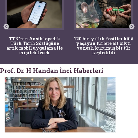
TTK'nın Ansiklopedik
120 bin yıllık fosiller hâlâ
Türk Tarih Sözlüğüne
yaşayan türlere ait çıktı
artık mobil uygulama ile
ve nesli kurumuş bir tür
erişilebilecek
keşfedildi
Prof. Dr. H Handan İnci Haberleri