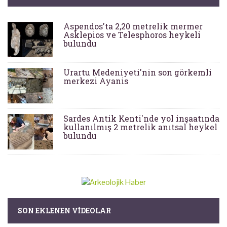
Aspendos'ta 2,20 metrelik mermer
Asklepios ve Telesphoros heykeli
bulundu
Urartu Medeniyeti'nin son görkemli
merkezi Ayanis
Sardes Antik Kenti'nde yol inşaatında
kullanılmış 2 metrelik anıtsal heykel
bulundu
SON EKLENEN VIDEOLAR