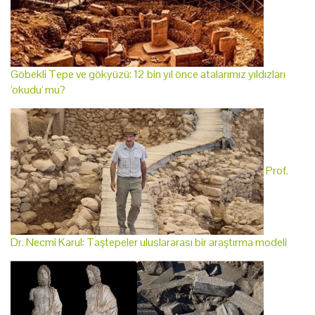
Göbekli Tepe ve gökyüzü: 12 bin yıl önce atalarımız yıldızları
'okudu' mu?
Prof.
Dr. Necmi Karul: Taştepeler uluslararası bir araştırma modeli