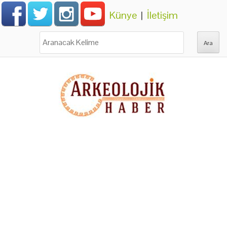
Künye
|
İletişim
Ara: