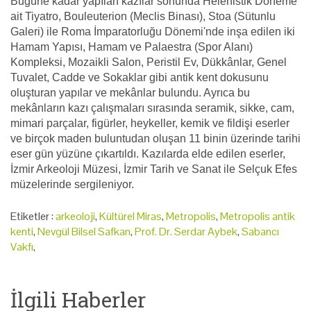
Bugüne kadar yapılan kazılar sonunda Helenistik Döneme
ait Tiyatro, Bouleuterion (Meclis Binası), Stoa (Sütunlu
Galeri) ile Roma İmparatorluğu Dönemi'nde inşa edilen iki
Hamam Yapısı, Hamam ve Palaestra (Spor Alanı)
Kompleksi, Mozaikli Salon, Peristil Ev, Dükkânlar, Genel
Tuvalet, Cadde ve Sokaklar gibi antik kent dokusunu
oluşturan yapılar ve mekânlar bulundu. Ayrıca bu
mekânların kazı çalışmaları sırasında seramik, sikke, cam,
mimari parçalar, figürler, heykeller, kemik ve fildişi eserler
ve birçok maden buluntudan oluşan 11 binin üzerinde tarihi
eser gün yüzüne çıkartıldı. Kazılarda elde edilen eserler,
İzmir Arkeoloji Müzesi, İzmir Tarih ve Sanat ile Selçuk Efes
müzelerinde sergileniyor.
Etiketler :
arkeoloji
,
Kültürel Miras
,
Metropolis
,
Metropolis antik
kenti
,
Nevgül Bilsel Safkan
,
Prof. Dr. Serdar Aybek
,
Sabancı
Vakfı
,
İlgili Haberler