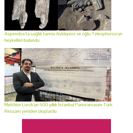
Aspendos'ta sağlık tanrısı Asklepios ve oğlu Telesphoros'un
heykelleri bulundu
Melchior Lorck'un 500 yıllık İstanbul Panoramasını Türk
Ressam yeniden oluşturdu