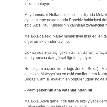
imkanı buluyor.
Meydanındaki Hollandalı kilisenin dışında Melakka
eyaletin tepe noktalarında Portekiz hakimiyeti d
ettiği Aziz Paul Kilisesi'nin kalıntıları ziyaretçilerin
Melakka'da eski Malay mimarisiyle inşa edilen tari
diğer örneklerinden ayrılıyor.
Çok sayıda ziyaretçi çeken Sultan Sarayı, Ortaçağ
idari yapısına dair görsel öğeler içeriyor.
Her akşam pazarın kurulduğu Jonker Sokağı, Mal
ait müze, Malezya'nın en eski camilerinden Kam
Boğazı Camisi, eyaletin en popüler uğrak noktala
- Palm şekerinin ana vatanlarından biri
Malakka, Asya genelinde tatlı ve ekşi yiyecekle
üretim yerlerinden biri olarak biliniyor.