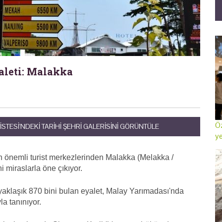
yaleti: Malakka
Öz
TESI'NDEKI TARIHI ŞEHRI GALERISINI GÖRÜNTÜLE
ye
in önemli turist merkezlerinden Malakka (Melakka /
i miraslarla öne çıkıyor.
 yaklaşık 870 bini bulan eyalet, Malay Yarımadası'nda
la tanınıyor.