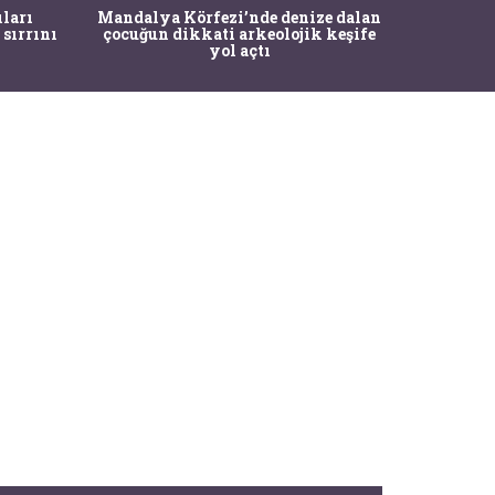
İstanbul
ıları
Mandalya Körfezi’nde denize dalan
Pasapo
 sırrını
çocuğun dikkati arkeolojik keşife
yol açtı