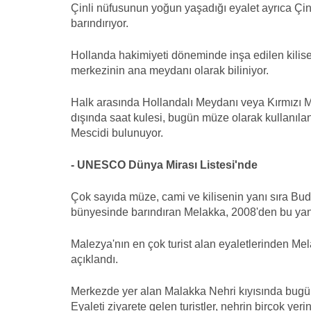
Çinli nüfusunun yoğun yaşadığı eyalet ayrıca Çin
barındırıyor.
Hollanda hakimiyeti döneminde inşa edilen kilis
merkezinin ana meydanı olarak biliniyor.
Halk arasında Hollandalı Meydanı veya Kırmızı M
dışında saat kulesi, bugün müze olarak kullanılan 
Mescidi bulunuyor.
- UNESCO Dünya Mirası Listesi'nde
Çok sayıda müze, cami ve kilisenin yanı sıra Budi
bünyesinde barındıran Melakka, 2008'den bu yan
Malezya'nın en çok turist alan eyaletlerinden Mela
açıklandı.
Merkezde yer alan Malakka Nehri kıyısında bugün
Eyaleti ziyarete gelen turistler, nehrin birçok ye