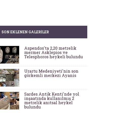
SON EKLENEN GALERILER
Aspendos'ta 2,20 metrelik
mermer Asklepios ve
Telesphoros heykeli bulundu
Urartu Medeniyeti'nin son
görkemli merkezi Ayanis
Sardes Antik Kenti'nde yol
inşaatında kullanılmış 2
metrelik anıtsal heykel
bulundu