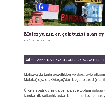
Malezya'nın en çok turist alan e
11 AĞUSTOS 2019 21:36
MALAKKA: MALEZYA'NIN UNESCO DÜNYA MIRAS LIS
Malezya'da tarihi güzellikleri ve doğasıyla ülken
Melaka) eyaleti, Ortaçağ'dan bugüne taşıdığı tarih
Ülkenin batı kıyısında yer alan ve toplam nüfusu
kurulan ilk sultanlıklardan birinin merkezi olmasıy