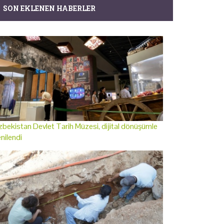
SON EKLENEN HABERLER
bekistan Devlet Tarih Müzesi, dijital dönüşümle
nilendi