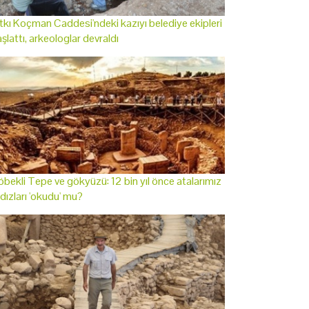
tkı Koçman Caddesi'ndeki kazıyı belediye ekipleri
şlattı, arkeologlar devraldı
bekli Tepe ve gökyüzü: 12 bin yıl önce atalarımız
ldızları 'okudu' mu?