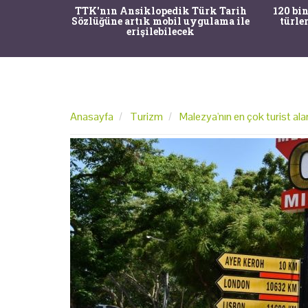
nrısı
TTK'nın Ansiklopedik Türk Tarih
120 bin
horos'un
Sözlüğüne artık mobil uygulama ile
türle
du
erişilebilecek
Anasayfa
Turizm
Malezya'nın en çok turist ala