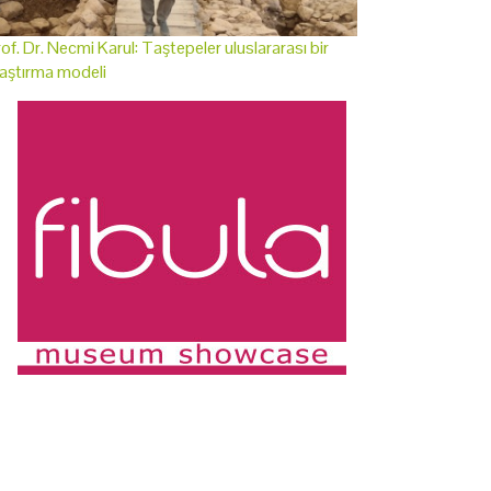
of. Dr. Necmi Karul: Taştepeler uluslararası bir
aştırma modeli