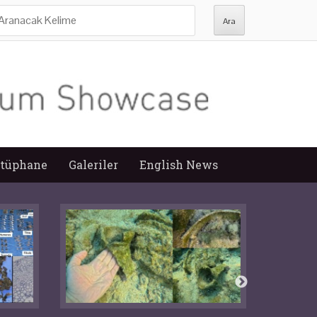
ra:
tüphane
Galeriler
English News