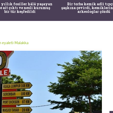
 yıllık fosiller hâlâ yaşayan
Bir torba kemik adli tıpç
re ait çıktı ve nesli kurumuş
şaşkına çevirdi, kemiklerin
bir tür keşfedildi
arkeologlar çözdü
n eyaleti: Malakka