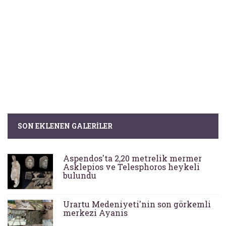
SON EKLENEN GALERILER
Aspendos'ta 2,20 metrelik mermer
Asklepios ve Telesphoros heykeli
bulundu
Urartu Medeniyeti'nin son görkemli
merkezi Ayanis