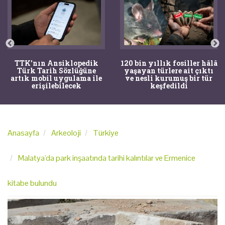
120 bin yıllık fosiller hâlâ
Bir torba kemik adli
yaşayan türlere ait çıktı
tıpçıları şaşkına çevirdi,
ve nesli kurumuş bir tür
kemiklerin sırrını
keşfedildi
arkeologlar çözdü
Anasayfa
Arkeoloji
Türkiye
Malatya'da park inşaatında tarihi kalıntılar ve Ermenice
kitabe bulundu