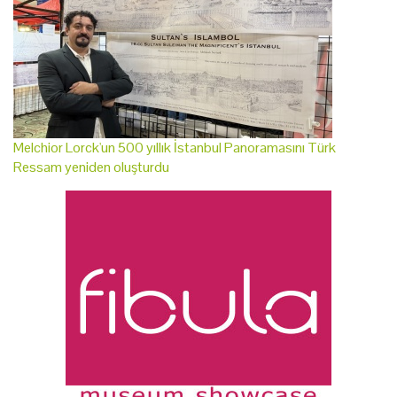
Melchior Lorck'un 500 yıllık İstanbul Panoramasını Türk
Ressam yeniden oluşturdu