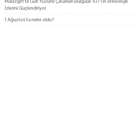
Malazgirt'te Gün Yüzüne Çıkarılan Bulgular 1071'in Arkeolojik
İzlerini Güçlendiriyor
1 Ağustos'ta neler oldu?