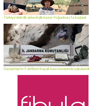
Türkiye'deki ilk arkeolojik kazısı Yoğunburç'ta başladı
Gaziantep'te 5 defineci kaçak kazı esnasında yakalandı