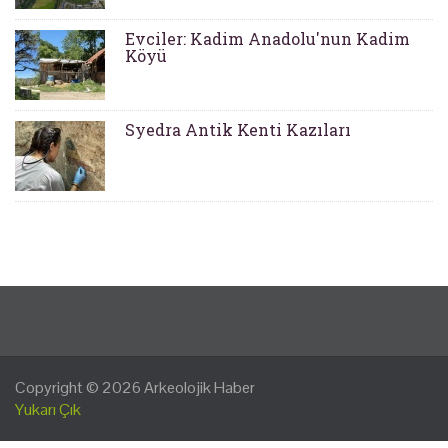
Evciler: Kadim Anadolu'nun Kadim
Köyü
Syedra Antik Kenti Kazıları
Copyright © 2026
Arkeolojik Haber
Yukarı Çık