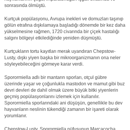
sonrasında ölmüştü.
Kurtçuk popülasyonu, Avrupa inekleri ve domuzları taşınıp
gölün etrafına dışkılamaya başladığı dönemde bir kez daha
yükselmesine rağmen, 1720 civarında bir çiçek hastalığı
salgını bölgeyi etkilediğinde yeniden düşmüştü.
Kurtçukların tortu kayıtları merak uyandıran Chepstow-
Lusty, dışkı yiyen başka bir mikroorganizmanın ona neler
söyleyebileceğini görmeye karar verdi.
Sporormiella adlı bir mantarın sporları, otçul gübre
üzerinde yaşar ve çoğunlukla mastodon ve mamut gibi buz
devri devleri de dahil olmak üzere büyük bitki yiyenlerin
geçmiş popülasyonlarını izlemek için kullanılır.
Sporormiella sporlarındaki ani düşüşün, genellikle bu dev
hayvanların neslinin tükendiği zamanın bir işareti olarak
yorumlanır.
Chepstow-Lusty, Sporormiella nüfusunun Marcacocha