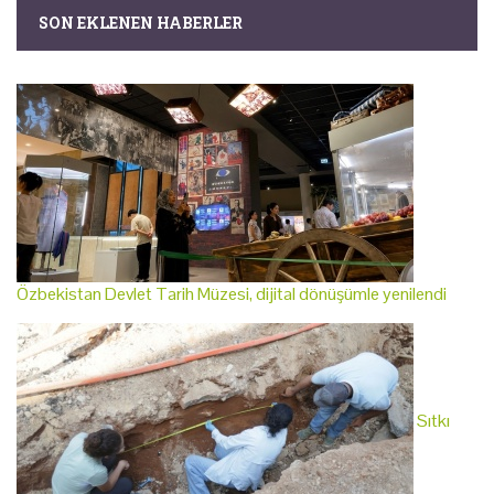
SON EKLENEN HABERLER
Özbekistan Devlet Tarih Müzesi, dijital dönüşümle yenilendi
Sıtkı