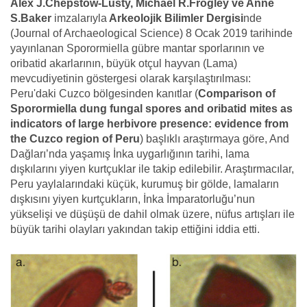
Alex J.Chepstow-Lusty, Michael R.Frogley ve Anne
S.Baker
imzalarıyla
Arkeolojik Bilimler Dergisi
nde
(Journal of Archaeological Science) 8 Ocak 2019 tarihinde
yayınlanan Sporormiella gübre mantar sporlarının ve
oribatid akarlarının, büyük otçul hayvan (Lama)
mevcudiyetinin göstergesi olarak karşılaştırılması:
Peru'daki Cuzco bölgesinden kanıtlar (
Comparison of
Sporormiella dung fungal spores and oribatid mites as
indicators of large herbivore presence: evidence from
the Cuzco region of Peru
) başlıklı araştırmaya göre, And
Dağları’nda yaşamış İnka uygarlığının tarihi, lama
dışkılarını yiyen kurtçuklar ile takip edilebilir. Araştırmacılar,
Peru yaylalarındaki küçük, kurumuş bir gölde, lamaların
dışkısını yiyen kurtçukların, İnka İmparatorluğu’nun
yükselişi ve düşüşü de dahil olmak üzere, nüfus artışları ile
büyük tarihi olayları yakından takip ettiğini iddia etti.