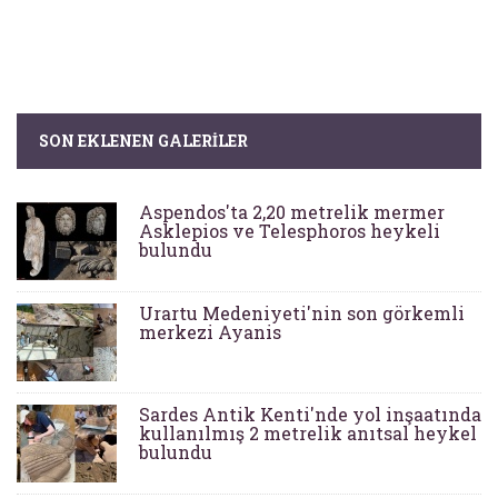
SON EKLENEN GALERILER
Aspendos'ta 2,20 metrelik mermer
Asklepios ve Telesphoros heykeli
bulundu
Urartu Medeniyeti'nin son görkemli
merkezi Ayanis
Sardes Antik Kenti'nde yol inşaatında
kullanılmış 2 metrelik anıtsal heykel
bulundu