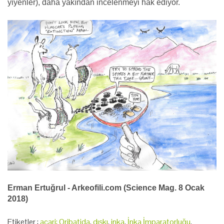
yiyenler), daha yakından incelenmeyi hak ediyor.
Erman Ertuğrul - Arkeofili.com (Science Mag. 8 Ocak
2018)
Etiketler :
acari: Oribatida
,
dışkı
,
inka
,
İnka İmparatorluğu
,