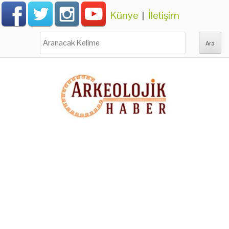
Künye
|
İletişim
Ara: