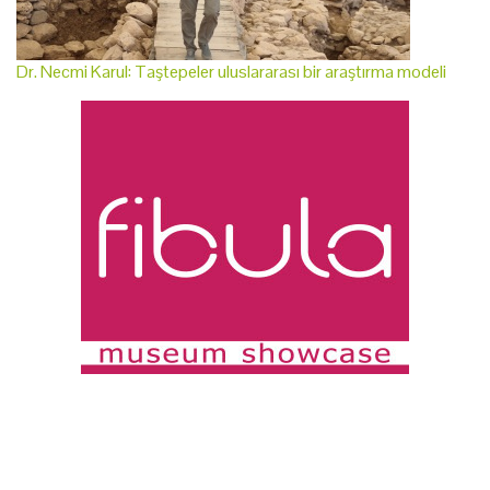
Dr. Necmi Karul: Taştepeler uluslararası bir araştırma modeli