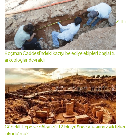
Sıtkı
Koçman Caddesi'ndeki kazıyı belediye ekipleri başlattı,
arkeologlar devraldı
Göbekli Tepe ve gökyüzü: 12 bin yıl önce atalarımız yıldızları
'okudu' mu?