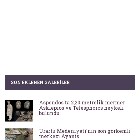
SON EKLENEN GALERILER
Aspendos'ta 2,20 metrelik mermer
Asklepios ve Telesphoros heykeli
bulundu
Urartu Medeniyeti'nin son görkemli
merkezi Ayanis