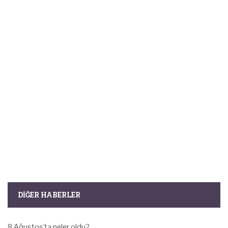
DIĞER HABERLER
8 Ağustos'ta neler oldu?