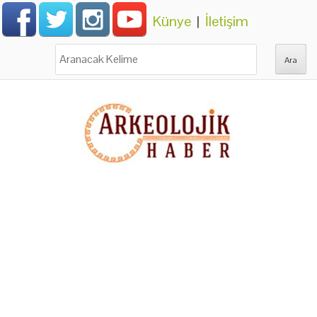
Künye
|
İletişim
Ara: