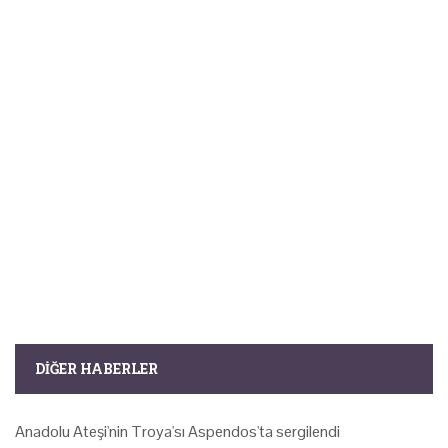
DIĞER HABERLER
Anadolu Ateşi'nin Troya'sı Aspendos'ta sergilendi