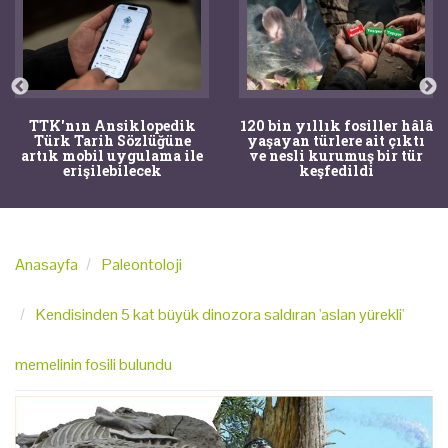
TTK'nın Ansiklopedik
120 bin yıllık fosiller hâlâ
Türk Tarih Sözlüğüne
yaşayan türlere ait çıktı
artık mobil uygulama ile
ve nesli kurumuş bir tür
erişilebilecek
keşfedildi
Anasayfa
Paleontoloji
Kendisinden 5 kat büyük dinozora saldıran 'aslan yürekli'
memelinin fosili bulundu