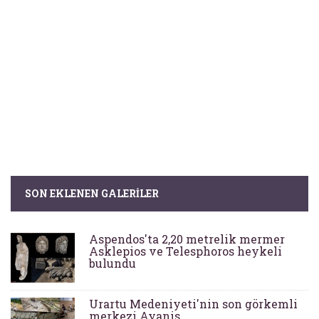
SON EKLENEN GALERILER
Aspendos'ta 2,20 metrelik mermer
Asklepios ve Telesphoros heykeli
bulundu
Urartu Medeniyeti'nin son görkemli
merkezi Ayanis