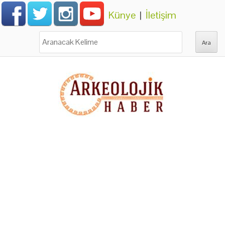
Künye
|
İletişim
Ara: