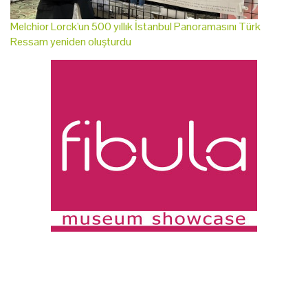
Melchior Lorck'un 500 yıllık İstanbul Panoramasını Türk
Ressam yeniden oluşturdu