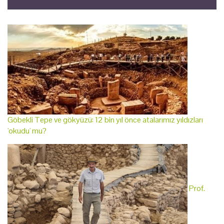
Göbekli Tepe ve gökyüzü: 12 bin yıl önce atalarımız yıldızları
'okudu' mu?
Prof.