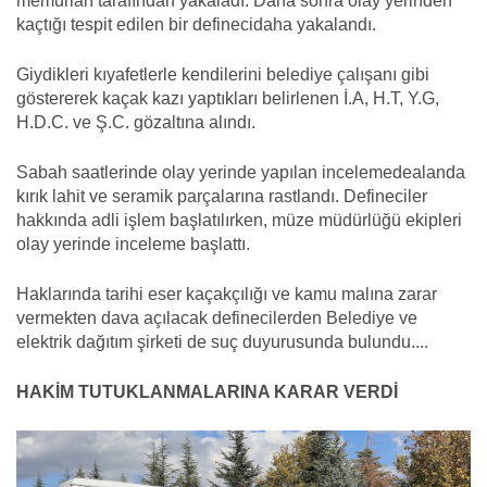
memurları tarafından yakaladı. Daha sonra olay yerinden
kaçtığı tespit edilen bir definecidaha yakalandı.
Giydikleri kıyafetlerle kendilerini belediye çalışanı gibi
göstererek kaçak kazı yaptıkları belirlenen İ.A, H.T, Y.G,
H.D.C. ve Ş.C. gözaltına alındı.
Sabah saatlerinde olay yerinde yapılan incelemedealanda
kırık lahit ve seramik parçalarına rastlandı. Defineciler
hakkında adli işlem başlatılırken, müze müdürlüğü ekipleri
olay yerinde inceleme başlattı.
Haklarında tarihi eser kaçakçılığı ve kamu malına zarar
vermekten dava açılacak definecilerden Belediye ve
elektrik dağıtım şirketi de suç duyurusunda bulundu....
HAKİM TUTUKLANMALARINA KARAR VERDİ