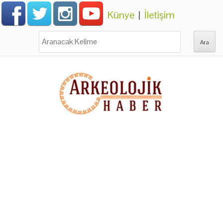
Künye
|
İletişim
Ara: