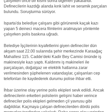
çalışırken önce bir kısmı sonra diğerleri yakalandı.
Definecilerin kazdığı alanda kırık lahit ve seramik parçaları
bulundu. Soruşturma sürüyor.
Isparta'da belediye çalışanı gibi görünerek kaçak kazı
yapan 5 deineci macera filmlerini aratmayan yöntemle
çalışırken polis baskına uğradı.
Belediye İşçilerinin kıyafetlerini giyen defineciler dün
akşam saat 22.00 sularında şehir merkezinde Karaağaç
Mahallesi 115. Cadde'deki Kadir Bey Camisi önünde iş
makinesiyle kazı yaptı. Kaldırımı iş makineleri ile
parçalayan, doğalgaz ve elektrik hatlarına zarar
verilmesinden şüphelenen vatandaşlar, çalışanları cep
telefonları ile kaydederek durumu polise ihbar etti.
İhbar üzerine olay yerine polis ekipleri sevk edildi. Ancak
definecilerin erketleri polsilerin gelişini haber verince
defineciler polis ekipleri gelmeden çil yavrusu gibi
dağıldılar. Kaçmaya çalışan definecilerden dördü polis