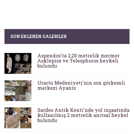
SON EKLENEN GALERILER
Aspendos'ta 2,20 metrelik mermer
Asklepios ve Telesphoros heykeli
bulundu
Urartu Medeniyeti'nin son görkemli
merkezi Ayanis
Sardes Antik Kenti'nde yol inşaatında
kullanılmış 2 metrelik anıtsal heykel
bulundu