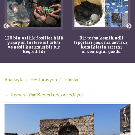
120 bin yıllık fosiller hâlâ
Bir torba kemik adli
yaşayan türlere ait çıktı
tıpçıları şaşkına çevirdi,
ve nesli kurumuş bir tür
kemiklerin sırrını
keşfedildi
arkeologlar çözdü
Anasayfa
Restorasyon
Türkiye
Kemeraltı'nın Kemer'i restore ediliyor