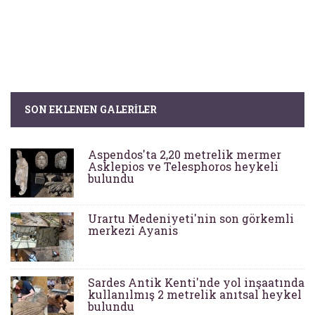
SON EKLENEN GALERILER
Aspendos'ta 2,20 metrelik mermer
Asklepios ve Telesphoros heykeli
bulundu
Urartu Medeniyeti'nin son görkemli
merkezi Ayanis
Sardes Antik Kenti'nde yol inşaatında
kullanılmış 2 metrelik anıtsal heykel
bulundu