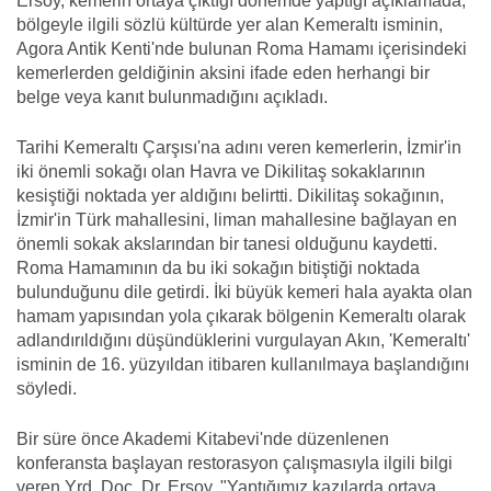
Ersoy, kemerin ortaya çıktığı dönemde yaptığı açıklamada,
bölgeyle ilgili sözlü kültürde yer alan Kemeraltı isminin,
Agora Antik Kenti'nde bulunan Roma Hamamı içerisindeki
kemerlerden geldiğinin aksini ifade eden herhangi bir
belge veya kanıt bulunmadığını açıkladı.
Tarihi Kemeraltı Çarşısı'na adını veren kemerlerin, İzmir'in
iki önemli sokağı olan Havra ve Dikilitaş sokaklarının
kesiştiği noktada yer aldığını belirtti. Dikilitaş sokağının,
İzmir'in Türk mahallesini, liman mahallesine bağlayan en
önemli sokak akslarından bir tanesi olduğunu kaydetti.
Roma Hamamının da bu iki sokağın bitiştiği noktada
bulunduğunu dile getirdi. İki büyük kemeri hala ayakta olan
hamam yapısından yola çıkarak bölgenin Kemeraltı olarak
adlandırıldığını düşündüklerini vurgulayan Akın, 'Kemeraltı'
isminin de 16. yüzyıldan itibaren kullanılmaya başlandığını
söyledi.
Bir süre önce Akademi Kitabevi'nde düzenlenen
konferansta başlayan restorasyon çalışmasıyla ilgili bilgi
veren Yrd. Doç. Dr. Ersoy, "Yaptığımız kazılarda ortaya