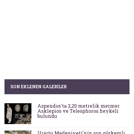
SON EKLENEN GALERILER
Aspendos'ta 2,20 metrelik mermer
Asklepios ve Telesphoros heykeli
bulundu
Urartu Medeniyeti'nin son görkemli