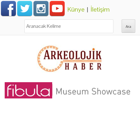
Künye
|
İletişim
Ara: