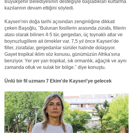
Büyükşehir Belediyesinin desteğiyle başladıkları kurtarma
kazılarının devam ettiğini söyledi.
Kayseri'nin doğa tarihi açısından zenginliğine dikkati
çeken Başoğlu, "Bulunan fosillerin arasında zürafa, fillerin
atası olarak bilinen 4-5 tür, gergedan, üç toynaklı atlar ve
boynuzlugillere ait örnekler var. 7,5 yıl önce Kayseri'de
filler, zürafalar, gergedanlar sürüler halinde dolaşıyor.
Gayet tropikal iklim söz konusu, günümüzün Afrika'sına
benziyor. Yer yer yarı tropikal, sık ormanlık, ağaçlık ve aynı
zamanda otluk ve sulak bir bölge." diye konuştu.
Ünlü bir fil uzmanı 7 Ekim'de Kayseri'ye gelecek