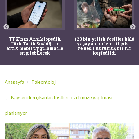
TTK'nın Ansiklopedik
120 bin yıllık fosiller hâlâ
Türk Tarih Sözlüğüne
yaşayan türlere ait çıktı
artık mobil uygulama ile
ve nesli kurumuş bir tür
erişilebilecek
keşfedildi
Anasayfa
Paleontoloji
Kayseri'den çıkarılan fosillere özel müze yapılması
planlanıyor