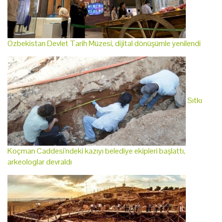
Özbekistan Devlet Tarih Müzesi, dijital dönüşümle yenilendi
Sıtkı
Koçman Caddesi'ndeki kazıyı belediye ekipleri başlattı,
arkeologlar devraldı