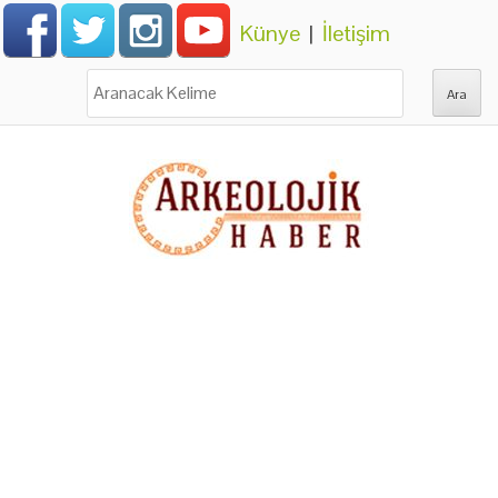
Künye
|
İletişim
Ara: