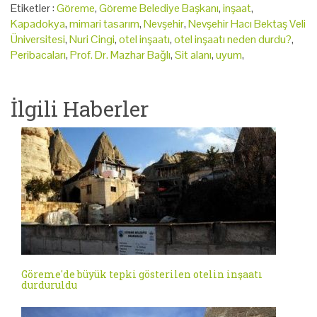
Etiketler :
Göreme
,
Göreme Belediye Başkanı
,
inşaat
,
Kapadokya
,
mimari tasarım
,
Nevşehir
,
Nevşehir Hacı Bektaş Veli
Üniversitesi
,
Nuri Cingi
,
otel inşaatı
,
otel inşaatı neden durdu?
,
Peribacaları
,
Prof. Dr. Mazhar Bağlı
,
Sit alanı
,
uyum
,
İlgili Haberler
Göreme'de büyük tepki gösterilen otelin inşaatı
durduruldu