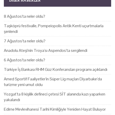
DIĞER HABERLER
8 Ağustos'ta neler oldu?
Taşköprü festivalle, Pompeiopolis Antik Kenti uçurtmalarla
şenlendi
7 Ağustos'ta neler oldu?
Anadolu Ateşi'nin Troya'sı Aspendos'ta sergilendi
6 Ağustos'ta neler oldu?
Türkiye İş Bankası RHM Güz Konferansları programı açıklandı
Amed Sportif Faaliyetler'in Süper Lig maçları Diyarbakır'da
turizme yeni umut oldu
Yozgat'ta 8 kişilik defineci çetesi SİT alanında kazı yaparken
yakalandı
Edirne Mevlevihanesi Tarihi Kimliğiyle Yeniden Hayat Buluyor