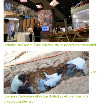
Özbekistan Devlet Tarih Müzesi, dijital dönüşümle yenilendi
Sıtkı
Koçman Caddesi'ndeki kazıyı belediye ekipleri başlattı,
arkeologlar devraldı