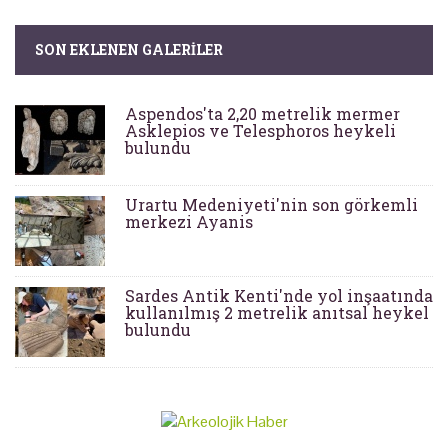
SON EKLENEN GALERILER
Aspendos'ta 2,20 metrelik mermer
Asklepios ve Telesphoros heykeli
bulundu
Urartu Medeniyeti'nin son görkemli
merkezi Ayanis
Sardes Antik Kenti'nde yol inşaatında
kullanılmış 2 metrelik anıtsal heykel
bulundu