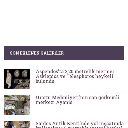
SON EKLENEN GALERILER
Aspendos'ta 2,20 metrelik mermer
Asklepios ve Telesphoros heykeli
bulundu
Urartu Medeniyeti'nin son görkemli
merkezi Ayanis
Sardes Antik Kenti'nde yol inşaatında