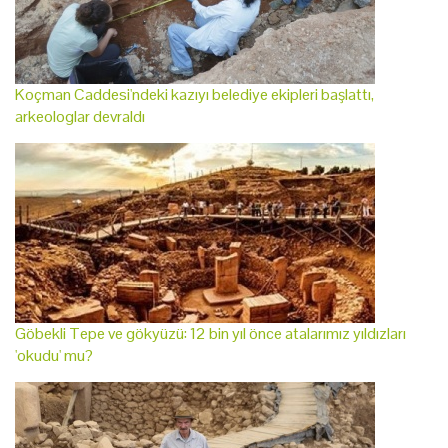
Koçman Caddesi'ndeki kazıyı belediye ekipleri başlattı,
arkeologlar devraldı
Göbekli Tepe ve gökyüzü: 12 bin yıl önce atalarımız yıldızları
'okudu' mu?