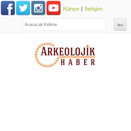
Künye
|
İletişim
Ara: