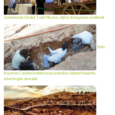
Özbekistan Devlet Tarih Müzesi, dijital dönüşümle yenilendi
Sıtkı
Koçman Caddesi'ndeki kazıyı belediye ekipleri başlattı,
arkeologlar devraldı