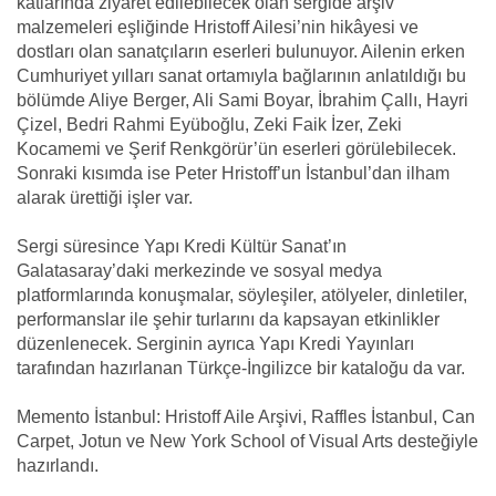
katlarında ziyaret edilebilecek olan sergide arşiv
malzemeleri eşliğinde Hristoff Ailesi’nin hikâyesi ve
dostları olan sanatçıların eserleri bulunuyor. Ailenin erken
Cumhuriyet yılları sanat ortamıyla bağlarının anlatıldığı bu
bölümde Aliye Berger, Ali Sami Boyar, İbrahim Çallı, Hayri
Çizel, Bedri Rahmi Eyüboğlu, Zeki Faik İzer, Zeki
Kocamemi ve Şerif Renkgörür’ün eserleri görülebilecek.
Sonraki kısımda ise Peter Hristoff’un İstanbul’dan ilham
alarak ürettiği işler var.
Sergi süresince Yapı Kredi Kültür Sanat’ın
Galatasaray’daki merkezinde ve sosyal medya
platformlarında konuşmalar, söyleşiler, atölyeler, dinletiler,
performanslar ile şehir turlarını da kapsayan etkinlikler
düzenlenecek. Serginin ayrıca Yapı Kredi Yayınları
tarafından hazırlanan Türkçe-İngilizce bir kataloğu da var.
Memento İstanbul: Hristoff Aile Arşivi, Raffles İstanbul, Can
Carpet, Jotun ve New York School of Visual Arts desteğiyle
hazırlandı.