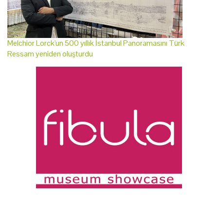
Melchior Lorck'un 500 yıllık İstanbul Panoramasını Türk
Ressam yeniden oluşturdu