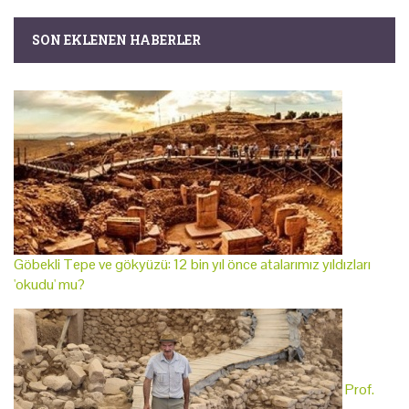
SON EKLENEN HABERLER
Göbekli Tepe ve gökyüzü: 12 bin yıl önce atalarımız yıldızları
'okudu' mu?
Prof.