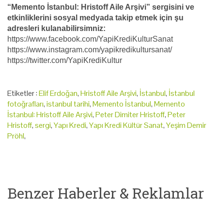
“Memento İstanbul: Hristoff Aile Arşivi” sergisini ve
etkinliklerini sosyal medyada takip etmek için şu
adresleri kulanabilirsimniz:
https://www.facebook.com/YapiKrediKulturSanat
https://www.instagram.com/yapikredikultursanat/
https://twitter.com/YapiKrediKultur
Etiketler :
Elif Erdoğan
,
Hristoff Aile Arşivi
,
İstanbul
,
İstanbul
fotoğrafları
,
istanbul tarihi
,
Memento İstanbul
,
Memento
İstanbul: Hristoff Aile Arşivi
,
Peter Dimiter Hristoff
,
Peter
Hristoff
,
sergi
,
Yapı Kredi
,
Yapı Kredi Kültür Sanat
,
Yeşim Demir
Pröhl
,
Benzer Haberler & Reklamlar