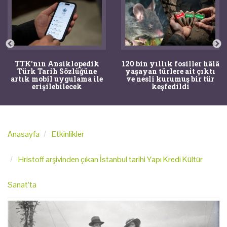
TTK'nın Ansiklopedik
120 bin yıllık fosiller hâlâ
Türk Tarih Sözlüğüne
yaşayan türlere ait çıktı
artık mobil uygulama ile
ve nesli kurumuş bir tür
erişilebilecek
keşfedildi
Anasayfa
Etkinlikler
Hristoff arşivinden çıkan İstanbul tarihi Yapı Kredi Kültür
Sanat’ta