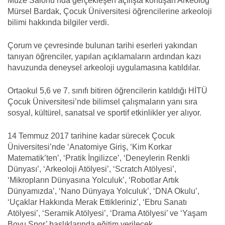
Müze Salonu’nda gerçekleşen açılışta konuşan Arkeolog
Mürsel Bardak, Çocuk Üniversitesi öğrencilerine arkeoloji
bilimi hakkında bilgiler verdi.
Çorum ve çevresinde bulunan tarihi eserleri yakından
tanıyan öğrenciler, yapılan açıklamaların ardından kazı
havuzunda deneysel arkeoloji uygulamasına katıldılar.
Ortaokul 5,6 ve 7. sınıfı bitiren öğrencilerin katıldığı HİTÜ
Çocuk Üniversitesi’nde bilimsel çalışmaların yanı sıra
sosyal, kültürel, sanatsal ve sportif etkinlikler yer alıyor.
14 Temmuz 2017 tarihine kadar sürecek Çocuk
Üniversitesi’nde ‘Anatomiye Giriş, ‘Kim Korkar
Matematik’ten’, ‘Pratik İngilizce’, ‘Deneylerin Renkli
Dünyası’, ‘Arkeoloji Atölyesi’, ‘Scratch Atölyesi’,
‘Mikropların Dünyasına Yolculuk’, ‘Robotlar Artık
Dünyamızda’, ‘Nano Dünyaya Yolculuk’, ‘DNA Okulu’,
‘Uçaklar Hakkında Merak Ettikleriniz’, ‘Ebru Sanatı
Atölyesi’, ‘Seramik Atölyesi’, ‘Drama Atölyesi’ ve ‘Yaşam
Boyu Spor’ başlıklarında eğitim verilecek.