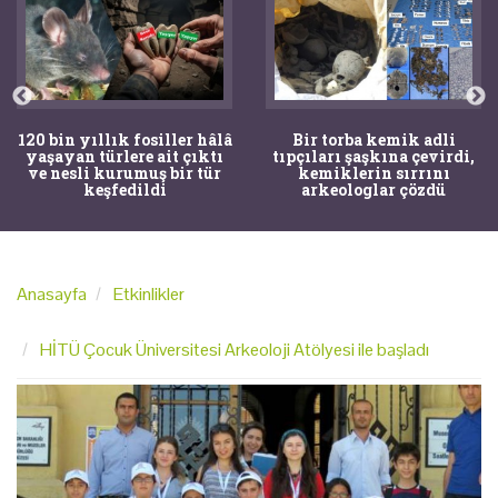
Bir torba kemik adli
Mandalya Körfezi’nde
tıpçıları şaşkına çevirdi,
denize dalan çocuğun
kemiklerin sırrını
dikkati arkeolojik keşife
arkeologlar çözdü
yol açtı
Anasayfa
Etkinlikler
HİTÜ Çocuk Üniversitesi Arkeoloji Atölyesi ile başladı