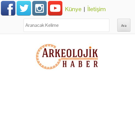
Künye
|
İletişim
Ara: