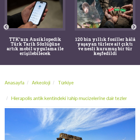
TTK'nın Ansiklopedik
120 bin yıllık fosiller hâlâ
Türk Tarih Sözlüğüne
yaşayan türlere ait çıktı
artık mobil uygulama ile
ve nesli kurumuş bir tür
erişilebilecek
keşfedildi
Anasayfa
Arkeoloji
Türkiye
Hierapolis antik kentindeki 'rahip mucizeleri'ne dair tezler