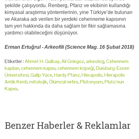
şekilde çalışıyordu. Renberg, Pfanz ve ekibinin kullandığı
kimyasal araştırma yöntemlerinin, yine Türkiye’de bulunan
ve Akaraka adı verilen bir yerdeki cehenneme kapısının
tam yeri hakkında da daha sağlam bir fikir sağlamasına
yardımcı olabileceğini düşünüyor.
Erman Ertuğrul - Arkeofili (Science Mag. 16 Şubat 2018)
Etiketler :
Ahmet H. Gulbay
,
Ali Gokgoz
,
arkeolog
,
Cehennem
kapıları
,
cehennem kapısı
,
cehennem köpeği
,
Duisburg-Essen
Üniversitesi
,
Galip Yüce
,
Hardy Pfanz
,
Hierapolis
,
Hierapolis
Antik Kenti
,
mitolojik
,
Ölümcül nefes
,
Plütonyum
,
Pluto’nun
Kapısı
,
Benzer Haberler & Reklamlar