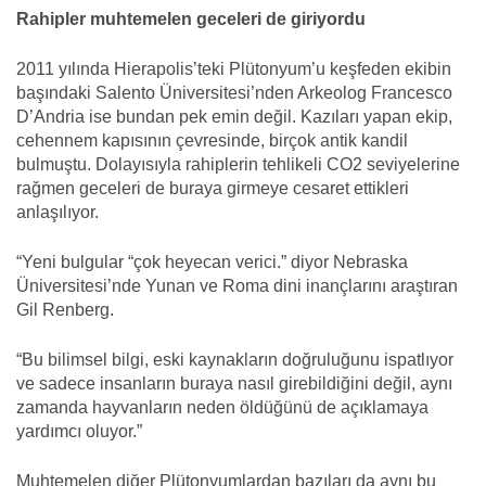
Rahipler muhtemelen geceleri de giriyordu
2011 yılında Hierapolis’teki Plütonyum’u keşfeden ekibin
başındaki Salento Üniversitesi’nden Arkeolog Francesco
D’Andria ise bundan pek emin değil. Kazıları yapan ekip,
cehennem kapısının çevresinde, birçok antik kandil
bulmuştu. Dolayısıyla rahiplerin tehlikeli CO2 seviyelerine
rağmen geceleri de buraya girmeye cesaret ettikleri
anlaşılıyor.
“Yeni bulgular “çok heyecan verici.” diyor Nebraska
Üniversitesi’nde Yunan ve Roma dini inançlarını araştıran
Gil Renberg.
“Bu bilimsel bilgi, eski kaynakların doğruluğunu ispatlıyor
ve sadece insanların buraya nasıl girebildiğini değil, aynı
zamanda hayvanların neden öldüğünü de açıklamaya
yardımcı oluyor.”
Muhtemelen diğer Plütonyumlardan bazıları da aynı bu