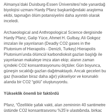
Almanya’daki Duisburg-Essen Üniversitesi’nde yanardağ
biyolojisi uzmanı Hardy Pfanz başkanlığındaki araştırma
ekibi, tapınağın ölüm potansiyelini daha ayrıntılı olarak
inceledi.
Archaeological and Anthropological Science dergisinde
Hardy Pfanz, Galip Yüce, Ahmet H. Gulbay, Ali Gokgoz
imzaları ile yayınlanan (Deadly CO2 gases in the
Plutonium of Hierapolis - Denizli, Turkey) Hierapolis
Plutonium'unda ölümcül karbondioksit gazları başlığı ile
yayınlanan makaleye imza atan ekip; alanın zaman
içindeki CO2 konsantrasyonunu ölçtüler. Gün boyunca,
güneşin sıcaklığı gazları dağıtmaktaydı. Ancak geceleri bu
gaz (havadan biraz daha ağır) yükseliyor ve korunaklı
alanda bir CO2 “gölü” oluşturuyordu.
Yükseklik önemli bir faktördü
Pfanz, “Özellikle şafak vakti, alan zemininin 40 santimetre
üstünde CO2 konsantrasyonu %35’e ulaştığında, birkaç