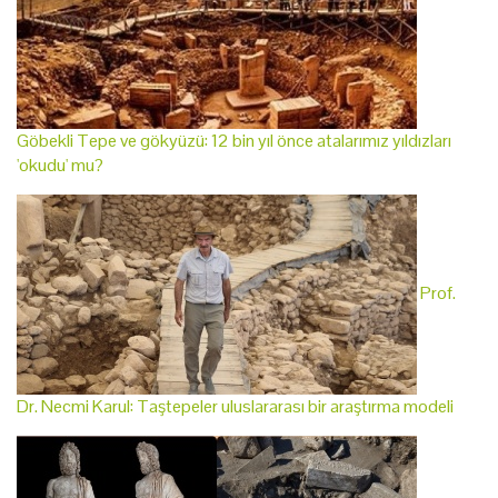
Göbekli Tepe ve gökyüzü: 12 bin yıl önce atalarımız yıldızları
'okudu' mu?
Prof.
Dr. Necmi Karul: Taştepeler uluslararası bir araştırma modeli