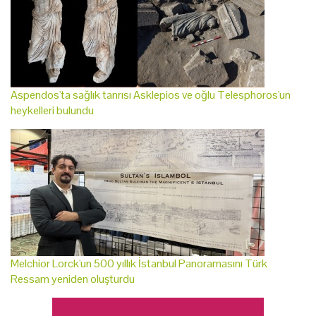
Aspendos'ta sağlık tanrısı Asklepios ve oğlu Telesphoros'un
heykelleri bulundu
Melchior Lorck'un 500 yıllık İstanbul Panoramasını Türk
Ressam yeniden oluşturdu