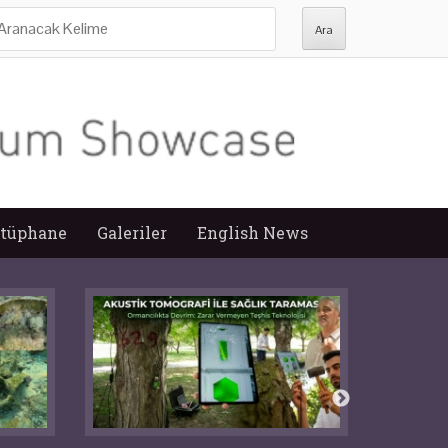
ra:
tüphane
Galeriler
English News