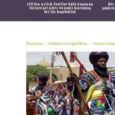
ürk Tarih
120 bin yıllık fosiller hâlâ yaşayan
Bir
gulama ile
türlere ait çıktı ve nesli kurumuş
şaşkın
bir tür keşfedildi
Anasayfa
Kültürel ve Doğal Miras
Hawan Daushe