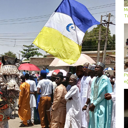
Me
T
Pr
eğ