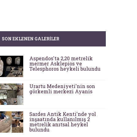
SON EKLENEN GALERILER
Aspendos'ta 2,20 metrelik
mermer Asklepios ve
Telesphoros heykeli bulundu
Urartu Medeniyeti'nin son
görkemli merkezi Ayanis
Sardes Antik Kenti'nde yol
inşaatında kullanılmış 2
metrelik anıtsal heykel
bulundu