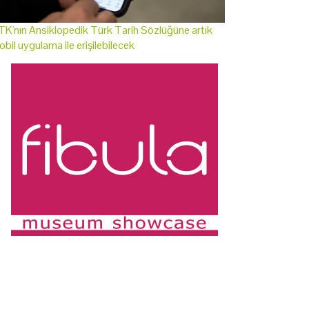
K'nın Ansiklopedik Türk Tarih Sözlüğüne artık
bil uygulama ile erişilebilecek