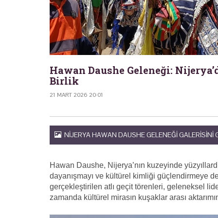
Hawan Daushe Geleneği: Nijerya’d
Birlik
21 MART 2026 20:01
NIJERYA HAWAN DAUSHE GELENEĞI GALERISINI
Hawan Daushe, Nijerya’nın kuzeyinde yüzyıllardır
dayanışmayı ve kültürel kimliği güçlendirmeye
gerçekleştirilen atlı geçit törenleri, geleneksel lid
zamanda kültürel mirasın kuşaklar arası aktarımın