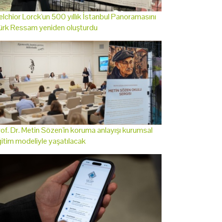
lchior Lorck'un 500 yıllık İstanbul Panoramasını
ürk Ressam yeniden oluşturdu
of. Dr. Metin Sözen'in koruma anlayışı kurumsal
itim modeliyle yaşatılacak