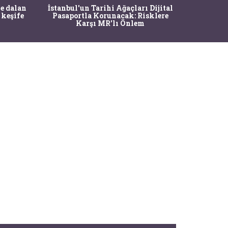
Ma
e dalan
İstanbul'un Tarihi Ağaçları Dijital
Operasy
 keşife
Pasaportla Korunacak: Risklere
M
Karşı MR'lı Önlem