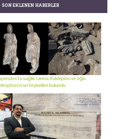
SON EKLENEN HABERLER
pendos'ta sağlık tanrısı Asklepios ve oğlu
lesphoros'un heykelleri bulundu