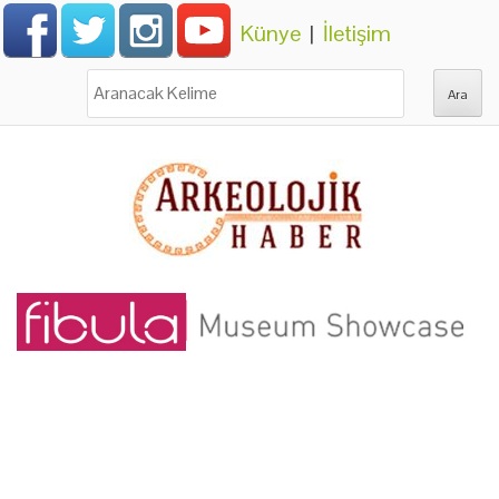
Künye
|
İletişim
Ara: