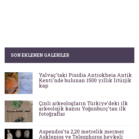
SON EKLENEN GALERILER
Yalvaç'taki Pisidia Antiokheia Antik
Kenti'nde bulunan 1500 yıllık litürjik
kap
Çinli arkeologların Türkiye'deki ilk
arkeolojik kazısı Yoğunburç'tan ilk
fotoğraflar
Aspendos'ta 2,20 metrelik mermer
Asklepios ve Telesphoros heykeli