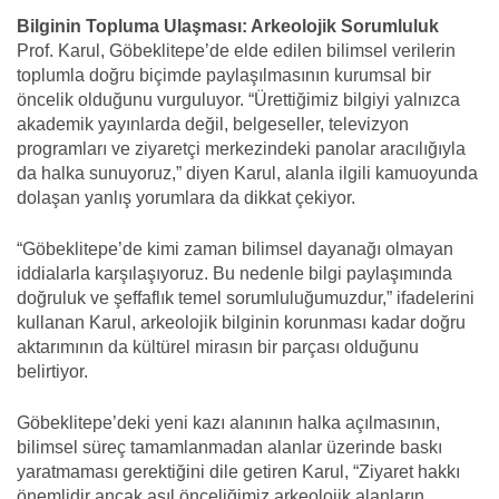
Bilginin Topluma Ulaşması: Arkeolojik Sorumluluk
Prof. Karul, Göbeklitepe’de elde edilen bilimsel verilerin
toplumla doğru biçimde paylaşılmasının kurumsal bir
öncelik olduğunu vurguluyor. “Ürettiğimiz bilgiyi yalnızca
akademik yayınlarda değil, belgeseller, televizyon
programları ve ziyaretçi merkezindeki panolar aracılığıyla
da halka sunuyoruz,” diyen Karul, alanla ilgili kamuoyunda
dolaşan yanlış yorumlara da dikkat çekiyor.
“Göbeklitepe’de kimi zaman bilimsel dayanağı olmayan
iddialarla karşılaşıyoruz. Bu nedenle bilgi paylaşımında
doğruluk ve şeffaflık temel sorumluluğumuzdur,” ifadelerini
kullanan Karul, arkeolojik bilginin korunması kadar doğru
aktarımının da kültürel mirasın bir parçası olduğunu
belirtiyor.
Göbeklitepe’deki yeni kazı alanının halka açılmasının,
bilimsel süreç tamamlanmadan alanlar üzerinde baskı
yaratmaması gerektiğini dile getiren Karul, “Ziyaret hakkı
önemlidir ancak asıl önceliğimiz arkeolojik alanların